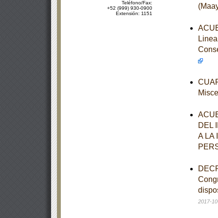
Teléfono/Fax:
(Maay
+52 (999) 930-0900
Extensión: 1151
ACUER
Linea
Conse
CUART
Misce
ACUE
DEL 
A LA
PER
DECRE
Congr
dispo
2017-10