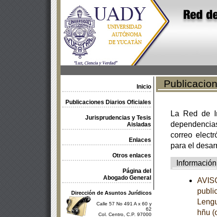
Publicacione
Inicio
Publicaciones Diarios Oficiales
La Red de In
Jurisprudencias y Tesis
dependencia
Aisladas
correo electr
Enlaces
para el desar
Otros enlaces
Información
Página del
Abogado General
AVISO
publi
Dirección de Asuntos Jurídicos
Lengu
Calle 57 No 491 A x 60 y
62
hñu (
Col. Centro, C.P. 97000