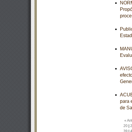
NORM
Propó
proce
Publi
Estad
MANUA
Evalu
AVISO
efect
Genera
ACUER
para e
de Sal
« Ant
20
|
39
|