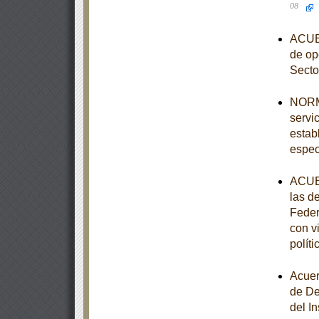
08
ACUER
de op
Secto
NORMA
servi
estab
espec
ACUER
las d
Feder
con v
polít
Acuer
de De
del I