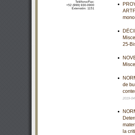
Teléfono/Fax:
PROY
+52 (999) 930-0900
Extensión: 1151
ARTF-
monol
DÉCIM
Misce
25-Bi
NOVEN
Misce
NORMA
de bu
conte
2019-04
NORM
Deter
mater
la cri