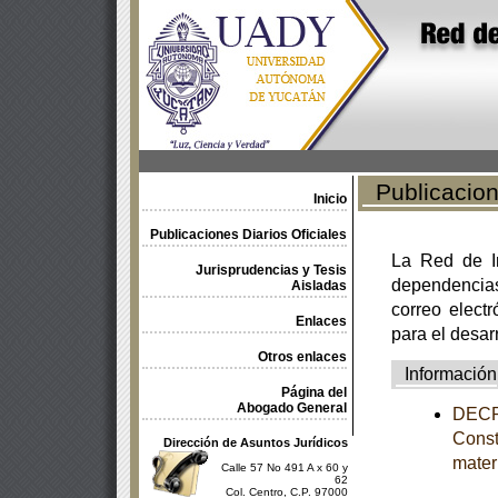
Publicacione
Inicio
Publicaciones Diarios Oficiales
La Red de In
Jurisprudencias y Tesis
dependencia
Aisladas
correo electr
Enlaces
para el desar
Otros enlaces
Información
Página del
Abogado General
DECRE
Const
Dirección de Asuntos Jurídicos
mater
Calle 57 No 491 A x 60 y
62
Col. Centro, C.P. 97000