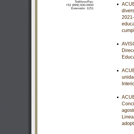
Teléfono/Fax:
ACUER
+52 (999) 930-0900
Extensión: 1151
diver
2021-
educa
cumpl
AVISO
Direc
Educa
ACUER
unida
Inter
ACUER
Conci
agost
Linea
adopt