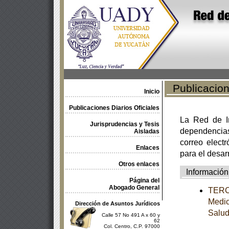
Publicacione
Inicio
Publicaciones Diarios Oficiales
La Red de In
Jurisprudencias y Tesis
dependencia
Aisladas
correo electr
Enlaces
para el desar
Otros enlaces
Información
Página del
Abogado General
TERCE
Medic
Dirección de Asuntos Jurídicos
Salu
Calle 57 No 491 A x 60 y
62
Col. Centro, C.P. 97000