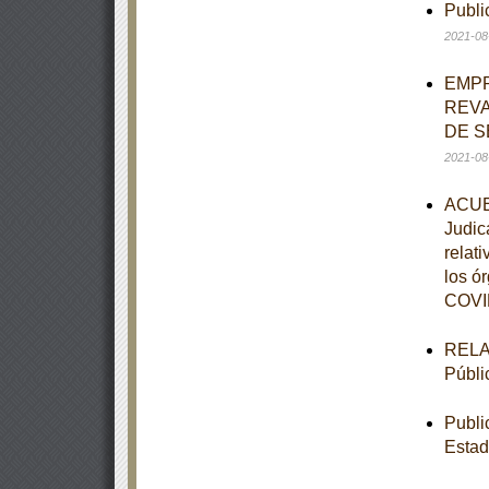
Publi
2021-08
EMPR
REVA
DE S
2021-08
ACUER
Judic
relat
los ór
COVID
RELAC
Públi
Publi
Estad