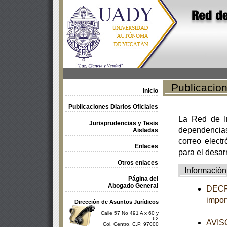
Publicacione
Inicio
Publicaciones Diarios Oficiales
La Red de In
Jurisprudencias y Tesis
dependencia
Aisladas
correo electr
Enlaces
para el desar
Otros enlaces
Información
Página del
Abogado General
DECRE
impor
Dirección de Asuntos Jurídicos
Calle 57 No 491 A x 60 y
62
AVISO
Col. Centro, C.P. 97000