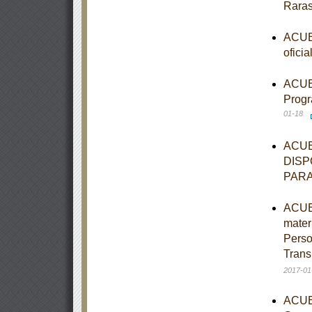
Rara
ACUER
ofici
ACUER
Progr
01-18
ACUE
DISP
PARA
ACUER
mater
Perso
Trans
2017-01
ACUER