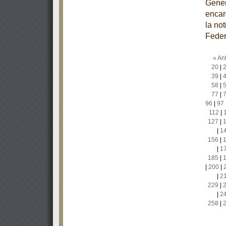
Gener
encar
la no
Feder
« Ant
20
|
39
|
58
|
77
|
96
|
97
112
|
127
|
|
1
156
|
|
1
185
|
|
200
|
|
2
229
|
|
2
258
|