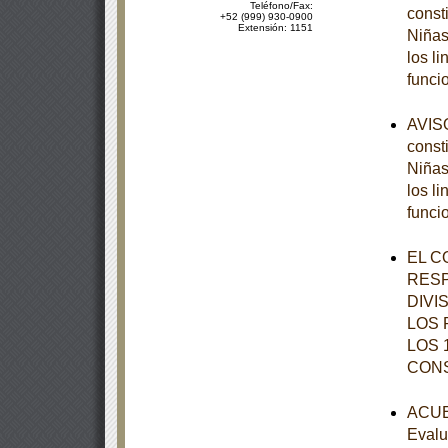
Teléfono/Fax:
const
+52 (999) 930-0900
Extensión: 1151
Niñas
los l
funci
AVISO
const
Niñas
los l
funci
EL C
RESP
DIVI
LOS 
LOS 
CON
ACUER
Evalu