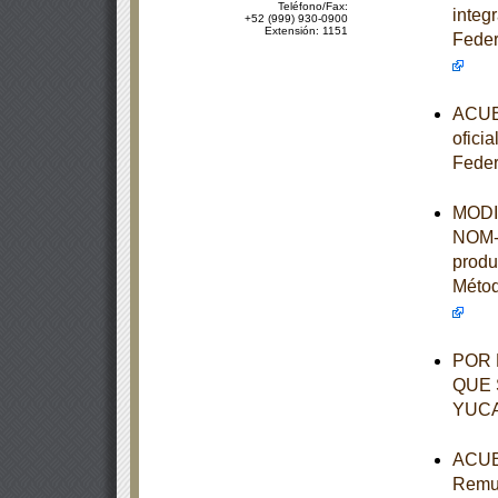
Teléfono/Fax:
integ
+52 (999) 930-0900
Extensión: 1151
Feder
ACUER
ofici
Feder
MODIF
NOM-1
produ
Métod
POR 
QUE 
YUC
ACUER
Remun