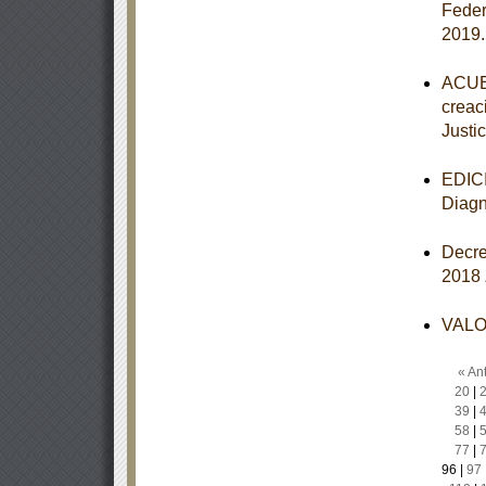
Federa
2019
ACUER
creac
Justic
EDICI
Diagn
Decre
2018
VALOR
« Ant
20
|
39
|
58
|
77
|
96
|
97