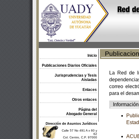
Publicacione
Inicio
Publicaciones Diarios Oficiales
La Red de In
Jurisprudencias y Tesis
dependencia
Aisladas
correo electr
Enlaces
para el desar
Otros enlaces
Información
Página del
Abogado General
Publi
Estad
Dirección de Asuntos Jurídicos
Calle 57 No 491 A x 60 y
62
ACUER
Col. Centro, C.P. 97000