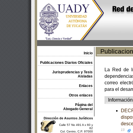
Publicacione
Inicio
Publicaciones Diarios Oficiales
La Red de In
Jurisprudencias y Tesis
dependencia
Aisladas
correo electr
Enlaces
para el desar
Otros enlaces
Información
Página del
Abogado General
DECRE
dispo
Dirección de Asuntos Jurídicos
desce
Calle 57 No 491 A x 60 y
62
13
Col. Centro, C.P. 97000