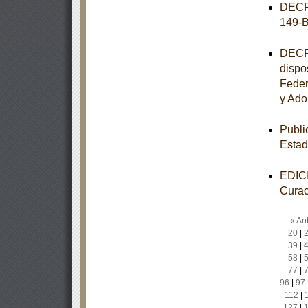
DECRE
149-B
DECRE
dispo
Feder
y Ado
Publi
Esta
EDICI
Curac
« Ant
20
|
39
|
58
|
77
|
96
|
97
112
|
127
|