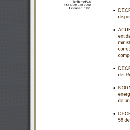
Teléfono/Fax:
+52 (999) 930-0900
Extensión: 1151
DECRE
dispo
ACUER
entid
minist
corre
comp
DECRE
del R
NORMA
energ
de pr
DECRE
58 de