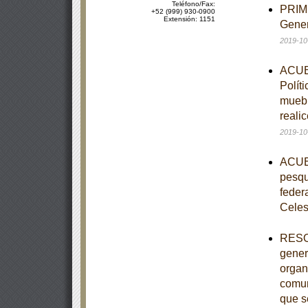
Teléfono/Fax:
PRIME
+52 (999) 930-0900
Extensión: 1151
Gener
2019-10
ACUER
Polít
muebl
reali
2019-10
ACUER
pesqu
feder
Celes
RESOL
gener
organ
comun
que s