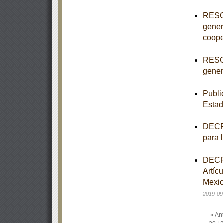
RESOL
gener
coope
RESOL
genera
Publi
Estad
DECRE
para 
DECRE
Artíc
Mexic
2019-09
« Ant