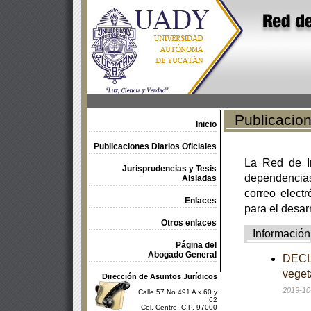
Publicacione
Inicio
Publicaciones Diarios Oficiales
La Red de In
Jurisprudencias y Tesis
dependencia
Aisladas
correo electr
Enlaces
para el desar
Otros enlaces
Información
Página del
Abogado General
DECLA
veget
Dirección de Asuntos Jurídicos
2019-10
Calle 57 No 491 A x 60 y
62
Col. Centro, C.P. 97000