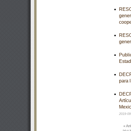
RESOL
gener
coope
RESOL
genera
Publi
Estad
DECRE
para 
DECRE
Artíc
Mexic
2019-09
« Ant