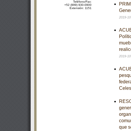
Teléfono/Fax:
PRIME
+52 (999) 930-0900
Extensión: 1151
Gener
2019-10
ACUER
Polít
muebl
reali
2019-10
ACUER
pesqu
feder
Celes
RESOL
gener
organ
comun
que s