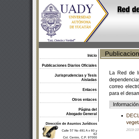
Publicacione
Inicio
Publicaciones Diarios Oficiales
La Red de In
Jurisprudencias y Tesis
dependencia
Aisladas
correo electr
Enlaces
para el desar
Otros enlaces
Información
Página del
Abogado General
DECLA
veget
Dirección de Asuntos Jurídicos
2019-10
Calle 57 No 491 A x 60 y
62
Col. Centro, C.P. 97000