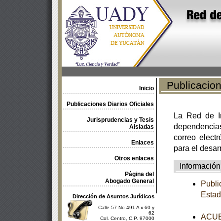
Publicacione
Inicio
Publicaciones Diarios Oficiales
La Red de In
Jurisprudencias y Tesis
dependencia
Aisladas
correo electr
Enlaces
para el desar
Otros enlaces
Información
Página del
Abogado General
Publi
Estad
Dirección de Asuntos Jurídicos
Calle 57 No 491 A x 60 y
62
ACUER
Col. Centro, C.P. 97000