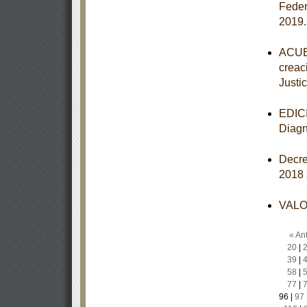
Federa
2019
ACUER
creac
Justic
EDICI
Diagn
Decre
2018
VALOR
« Ant
20
|
39
|
58
|
77
|
96
|
97