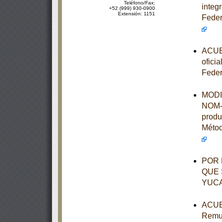
Teléfono/Fax:
integ
+52 (999) 930-0900
Extensión: 1151
Feder
ACUER
ofici
Feder
MODIF
NOM-1
produ
Métod
POR 
QUE 
YUC
ACUER
Remun