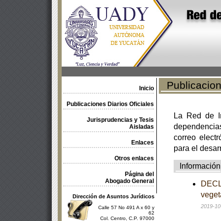
Publicacione
Inicio
Publicaciones Diarios Oficiales
La Red de In
Jurisprudencias y Tesis
dependencia
Aisladas
correo electr
Enlaces
para el desar
Otros enlaces
Información
Página del
Abogado General
DECLA
veget
Dirección de Asuntos Jurídicos
2019-10
Calle 57 No 491 A x 60 y
62
Col. Centro, C.P. 97000