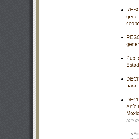
RESOL
gener
coope
RESOL
genera
Publi
Estad
DECRE
para 
DECRE
Artíc
Mexic
2019-09
« Ant