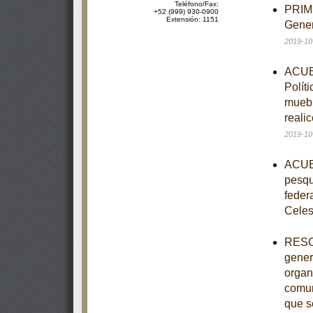
Teléfono/Fax:
PRIME
+52 (999) 930-0900
Extensión: 1151
Gener
2019-10
ACUER
Polít
muebl
reali
2019-10
ACUER
pesqu
feder
Celes
RESOL
gener
organ
comun
que s