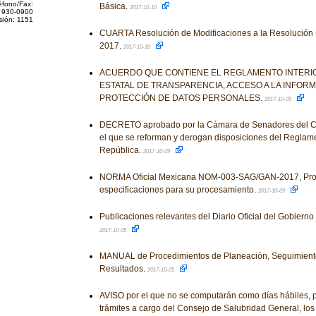
éfono/Fax:
Básica.
2017-10-10
 930-0900
sión: 1151
CUARTA Resolución de Modificaciones a la Resolución 
2017.
2017-10-10
ACUERDO QUE CONTIENE EL REGLAMENTO INTERIO
ESTATAL DE TRANSPARENCIA, ACCESO A LA INFORM
PROTECCIÓN DE DATOS PERSONALES.
2017-10-09
DECRETO aprobado por la Cámara de Senadores del Co
el que se reforman y derogan disposiciones del Reglam
República.
2017-10-09
NORMA Oficial Mexicana NOM-003-SAG/GAN-2017, Prop
especificaciones para su procesamiento.
2017-10-09
Publicaciones relevantes del Diario Oficial del Gobiern
2017-10-05
MANUAL de Procedimientos de Planeación, Seguimiento
Resultados.
2017-10-05
AVISO por el que no se computarán como días hábiles, p
trámites a cargo del Consejo de Salubridad General, los d