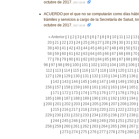
octubre de 2017.
2017-10-04
ACUERDO por el que no se computarán como días hábile
trámites y servicios a cargo de la Secretaría de Salud, los
octubre de 2017.
2017-10-04
« Anterior
|
1
|
2
|
3
|
4
|
5
|
6
|
7
|
8
|
9
|
10
|
11
|
12
|
13
20
|
21
|
22
|
23
|
24
|
25
|
26
|
27
|
28
|
29
|
30
|
31
|
32
39
|
40
|
41
|
42
|
43
|
44
|
45
|
46
|
47
|
48
|
49
|
50
|
51
58
|
59
|
60
|
61
|
62
|
63
|
64
|
65
|
66
|
67
|
68
|
69
|
70
77
|
78
|
79
|
80
|
81
|
82
|
83
|
84
|
85
|
86
|
87
|
88
|
89
96
|
97
|
98
|
99
|
100
|
101
|
102
|
103
|
104
|
105
|
106
|
112
|
113
|
114
|
115
|
116
|
117
|
118
|
119
|
120
|
121
|
1
127
|
128
|
129
|
130
|
131
|
132
|
133
|
134
|
135
|
136
|
|
142
|
143
|
144
|
145
|
146
|
147
|
148
|
149
|
150
|
1
156
|
157
|
158
|
159
|
160
|
161
|
162
|
163
|
164
|
165
|
|
171
|
172
|
173
|
174
|
175
|
176
|
177
|
178
|
179
|
1
185
|
186
|
187
|
188
|
189
|
190
|
191
|
192
|
193
|
194
|
|
200
|
201
|
202
|
203
|
204
|
205
|
206
|
207
|
208
|
209
|
|
215
|
216
|
217
|
218
|
219
|
220
|
221
|
222
|
223
|
2
229
|
230
|
231
|
232
|
233
|
234
|
235
|
236
|
237
|
238
|
|
244
|
245
|
246
|
247
|
248
|
249
|
250
|
251
|
252
|
2
258
|
259
|
260
|
261
|
262
|
263
|
264
|
265
|
266
|
267
|
|
273
|
274
|
275
|
276
|
277
|
278
|
279
|
280
|
2