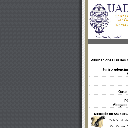
Publicaciones Diarios O
Jurisprudencias
Otros
Pá
Abogado 
Dirección de Asuntos 
Calle 57 No 49
Col. Centro, 