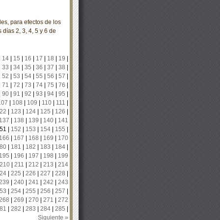
s, para efectos de los
 días 2, 3, 4, 5 y 6 de
|
14
|
15
|
16
|
17
|
18
|
19
|
|
33
|
34
|
35
|
36
|
37
|
38
|
|
52
|
53
|
54
|
55
|
56
|
57
|
|
71
|
72
|
73
|
74
|
75
|
76
|
|
90
|
91
|
92
|
93
|
94
|
95
|
107
|
108
|
109
|
110
|
111
|
22
|
123
|
124
|
125
|
126
|
137
|
138
|
139
|
140
|
141
51
|
152
|
153
|
154
|
155
|
166
|
167
|
168
|
169
|
170
80
|
181
|
182
|
183
|
184
|
195
|
196
|
197
|
198
|
199
210
|
211
|
212
|
213
|
214
24
|
225
|
226
|
227
|
228
|
239
|
240
|
241
|
242
|
243
53
|
254
|
255
|
256
|
257
|
268
|
269
|
270
|
271
|
272
81
|
282
|
283
|
284
|
285
|
Siguiente »