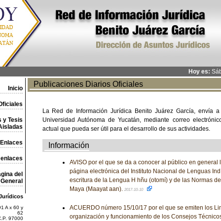
Hoy es:
Sáb
Publicaciones Diarios Oficiales
Inicio
ficiales
La Red de Información Jurídica Benito Juárez García, envía a
 y Tesis
Universidad Autónoma de Yucatán, mediante correo electrónico,
Aisladas
actual que pueda ser útil para el desarrollo de sus actividades.
Enlaces
Información
 enlaces
AVISO por el que se da a conocer al público en general l
página electrónica del Instituto Nacional de Lenguas In
gina del
escritura de la Lengua H hñu (otomí) y de las Normas de
General
Maya (Maayat aan).
2017-10-10
Jurídicos
ACUERDO número 15/10/17 por el que se emiten los Lin
1 A x 60 y
62
organización y funcionamiento de los Consejos Técnico
C.P. 97000