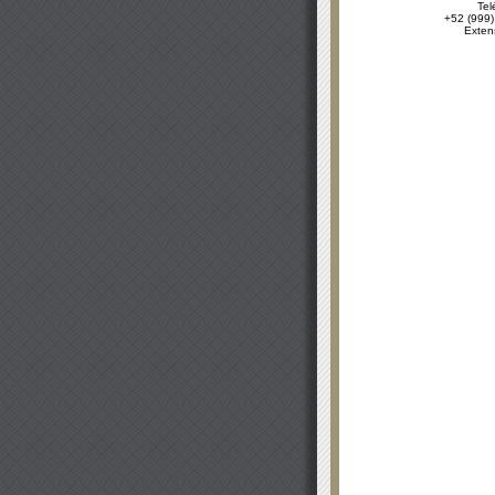
Tel
+52 (999)
Exten