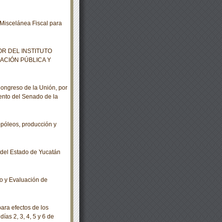
Miscelánea Fiscal para
R DEL INSTITUTO
ACIÓN PÚBLICA Y
ngreso de la Unión, por
ento del Senado de la
óleos, producción y
o del Estado de Yucatán
 y Evaluación de
ara efectos de los
ías 2, 3, 4, 5 y 6 de