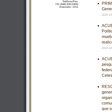
Teléfono/Fax:
PRIME
+52 (999) 930-0900
Extensión: 1151
Gener
2019-10
ACUER
Polít
muebl
reali
2019-10
ACUER
pesqu
feder
Celes
RESOL
gener
organ
comun
que s