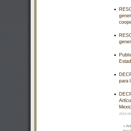
RESOL
gener
coope
RESOL
genera
Publi
Estad
DECRE
para 
DECRE
Artíc
Mexic
2019-09
« Ant