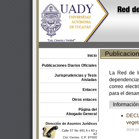
Publicacione
Inicio
Publicaciones Diarios Oficiales
La Red de In
Jurisprudencias y Tesis
dependencia
Aisladas
correo electr
Enlaces
para el desar
Otros enlaces
Información
Página del
Abogado General
DECLA
veget
Dirección de Asuntos Jurídicos
2019-10
Calle 57 No 491 A x 60 y
62
Col. Centro, C.P. 97000