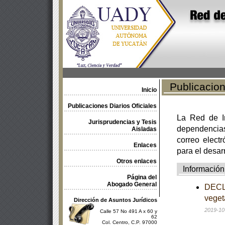
Publicacione
Inicio
Publicaciones Diarios Oficiales
La Red de In
Jurisprudencias y Tesis
dependencia
Aisladas
correo electr
Enlaces
para el desar
Otros enlaces
Información
Página del
Abogado General
DECLA
veget
Dirección de Asuntos Jurídicos
2019-10
Calle 57 No 491 A x 60 y
62
Col. Centro, C.P. 97000