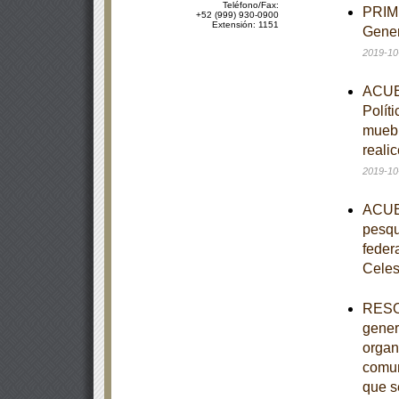
Teléfono/Fax:
PRIME
+52 (999) 930-0900
Extensión: 1151
Gener
2019-10
ACUER
Polít
muebl
reali
2019-10
ACUER
pesqu
feder
Celes
RESOL
gener
organ
comun
que s