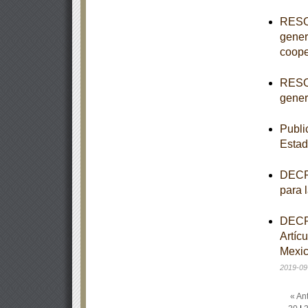
RESOL
gener
coope
RESOL
genera
Publi
Estad
DECRE
para 
DECRE
Artíc
Mexic
2019-09
« Ant