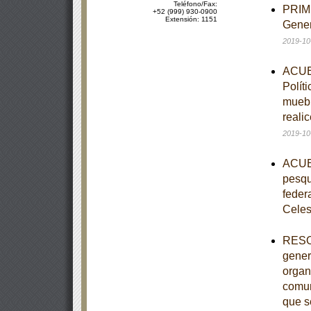
Teléfono/Fax:
PRIME
+52 (999) 930-0900
Extensión: 1151
Gener
2019-10
ACUER
Polít
muebl
reali
2019-10
ACUER
pesqu
feder
Celes
RESOL
gener
organ
comun
que s