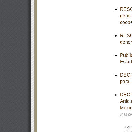
RESOL
gener
coope
RESOL
genera
Publi
Estad
DECRE
para 
DECRE
Artíc
Mexic
2019-09
« Ant