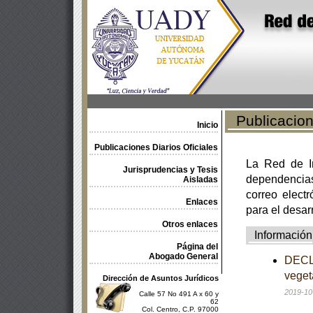
Publicacione
Inicio
Publicaciones Diarios Oficiales
La Red de In
Jurisprudencias y Tesis
dependencia
Aisladas
correo electr
Enlaces
para el desar
Otros enlaces
Información
Página del
Abogado General
DECLA
veget
Dirección de Asuntos Jurídicos
2019-10
Calle 57 No 491 A x 60 y
62
Col. Centro, C.P. 97000