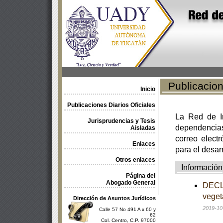
Publicacione
Inicio
Publicaciones Diarios Oficiales
La Red de In
Jurisprudencias y Tesis
dependencia
Aisladas
correo electr
Enlaces
para el desar
Otros enlaces
Información
Página del
Abogado General
DECLA
veget
Dirección de Asuntos Jurídicos
2019-10
Calle 57 No 491 A x 60 y
62
Col. Centro, C.P. 97000