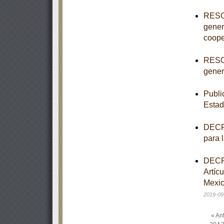
RESOL
gener
coope
RESOL
genera
Publi
Estad
DECRE
para 
DECRE
Artíc
Mexic
2019-09
« Ant