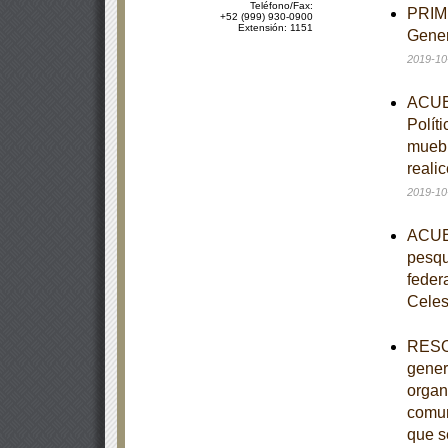
Teléfono/Fax:
PRIME
+52 (999) 930-0900
Extensión: 1151
Gener
2019-10
ACUER
Polít
muebl
reali
2019-10
ACUER
pesqu
feder
Celes
RESOL
gener
organ
comun
que s