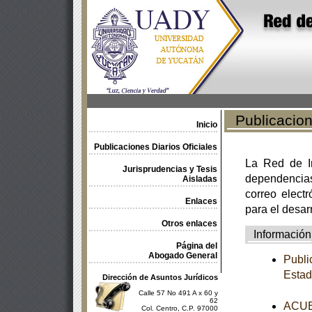
Publicacione
Inicio
Publicaciones Diarios Oficiales
La Red de In
Jurisprudencias y Tesis
dependencia
Aisladas
correo electr
Enlaces
para el desar
Otros enlaces
Información
Página del
Abogado General
Publi
Estad
Dirección de Asuntos Jurídicos
Calle 57 No 491 A x 60 y
62
ACUER
Col. Centro, C.P. 97000