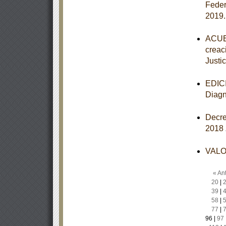
Federa
2019
ACUER
creac
Justic
EDICI
Diagn
Decre
2018
VALOR
« Ant
20
|
39
|
58
|
77
|
96
|
97