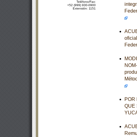
Teléfono/Fax:
integ
+52 (999) 930-0900
Extensión: 1151
Feder
ACUER
ofici
Feder
MODIF
NOM-1
produ
Métod
POR 
QUE 
YUC
ACUER
Remun