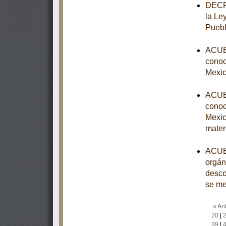
DECRE
la Le
Puebl
ACUER
conoce
Mexic
ACUER
conoce
Mexic
mater
ACUER
orgán
desco
se m
« Ant
20
|
39
|