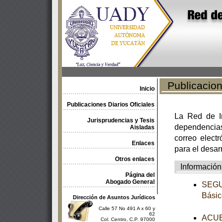
Publicacione
Inicio
Publicaciones Diarios Oficiales
La Red de In
Jurisprudencias y Tesis
dependencia
Aisladas
correo electr
Enlaces
para el desar
Otros enlaces
Información
Página del
Abogado General
SEGUN
Básic
Dirección de Asuntos Jurídicos
Calle 57 No 491 A x 60 y
62
ACUER
Col. Centro, C.P. 97000