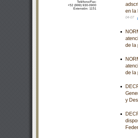
Teléfono/Fax:
adscr
+52 (999) 930-0900
Extensión: 1151
en la
04-07
NORMA
atenc
de la
NORMA
atenc
de la
DECRE
Gener
y Desa
DECRE
dispo
Feder