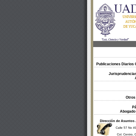
Publicaciones Diarios O
Jurisprudencias
Otros
Pá
Abogado 
Dirección de Asuntos 
Calle 57 No 49
Col. Centro, 