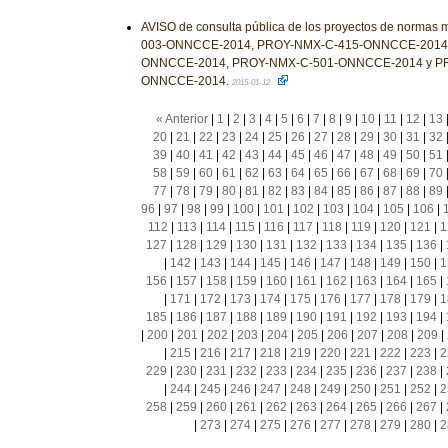
AVISO de consulta pública de los proyectos de norma
003-ONNCCE-2014, PROY-NMX-C-415-ONNCCE-2014,
ONNCCE-2014, PROY-NMX-C-501-ONNCCE-2014 y P
ONNCCE-2014.
2015-01-12
« Anterior
|
1
|
2
|
3
|
4
|
5
|
6
|
7
|
8
|
9
|
10
|
11
|
12
|
13
20
|
21
|
22
|
23
|
24
|
25
|
26
|
27
|
28
|
29
|
30
|
31
|
32
39
|
40
|
41
|
42
|
43
|
44
|
45
|
46
|
47
|
48
|
49
|
50
|
51
58
|
59
|
60
|
61
|
62
|
63
|
64
|
65
|
66
|
67
|
68
|
69
|
70
77
|
78
|
79
|
80
|
81
|
82
|
83
|
84
|
85
|
86
|
87
|
88
|
89
96
|
97
|
98
|
99
|
100
|
101
|
102
|
103
|
104
|
105
|
106
|
112
|
113
|
114
|
115
|
116
|
117
|
118
|
119
|
120
|
121
|
1
127
|
128
|
129
|
130
|
131
|
132
|
133
|
134
|
135
|
136
|
|
142
|
143
|
144
|
145
|
146
|
147
|
148
|
149
|
150
|
1
156
|
157
|
158
|
159
|
160
|
161
|
162
|
163
|
164
|
165
|
|
171
|
172
|
173
|
174
|
175
|
176
|
177
|
178
|
179
|
1
185
|
186
|
187
|
188
|
189
|
190
|
191
|
192
|
193
|
194
|
|
200
|
201
|
202
|
203
|
204
|
205
|
206
|
207
|
208
|
209
|
|
215
|
216
|
217
|
218
|
219
|
220
|
221
|
222
|
223
|
2
229
|
230
|
231
|
232
|
233
|
234
|
235
|
236
|
237
|
238
|
|
244
|
245
|
246
|
247
|
248
|
249
|
250
|
251
|
252
|
2
258
|
259
|
260
|
261
|
262
|
263
|
264
|
265
|
266
|
267
|
|
273
|
274
|
275
|
276
|
277
|
278
|
279
|
280
|
2