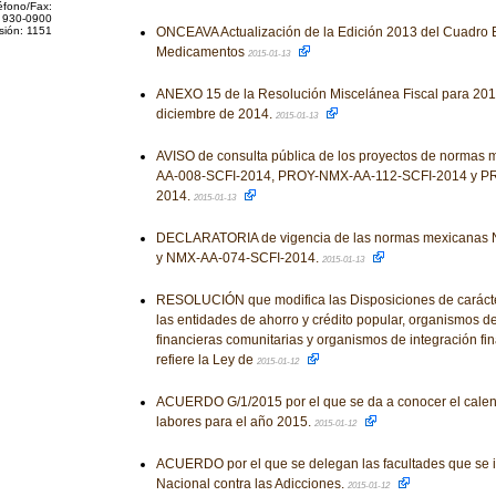
éfono/Fax:
 930-0900
sión: 1151
ONCEAVA Actualización de la Edición 2013 del Cuadro 
Medicamentos
2015-01-13
ANEXO 15 de la Resolución Miscelánea Fiscal para 2015
diciembre de 2014.
2015-01-13
AVISO de consulta pública de los proyectos de norma
AA-008-SCFI-2014, PROY-NMX-AA-112-SCFI-2014 y P
2014.
2015-01-13
DECLARATORIA de vigencia de las normas mexicanas
y NMX-AA-074-SCFI-2014.
2015-01-13
RESOLUCIÓN que modifica las Disposiciones de carácte
las entidades de ahorro y crédito popular, organismos d
financieras comunitarias y organismos de integración fin
refiere la Ley de
2015-01-12
ACUERDO G/1/2015 por el que se da a conocer el calen
labores para el año 2015.
2015-01-12
ACUERDO por el que se delegan las facultades que se 
Nacional contra las Adicciones.
2015-01-12