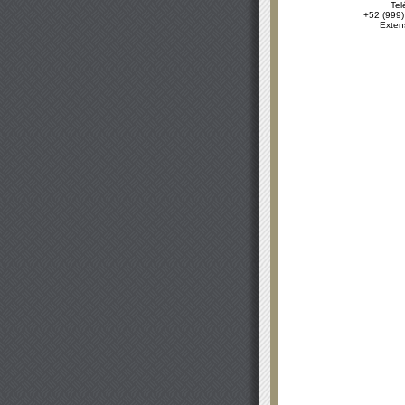
Tel
+52 (999)
Exten