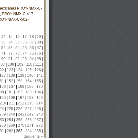
s mexicanas PROY-NMX-C-
 PROY-NMX-C-417-
ROY-NMX-C-502-
|
14
|
15
|
16
|
17
|
18
|
19
|
|
33
|
34
|
35
|
36
|
37
|
38
|
|
52
|
53
|
54
|
55
|
56
|
57
|
|
71
|
72
|
73
|
74
|
75
|
76
|
|
90
|
91
|
92
|
93
|
94
|
95
|
107
|
108
|
109
|
110
|
111
|
22
|
123
|
124
|
125
|
126
|
137
|
138
|
139
|
140
|
141
51
|
152
|
153
|
154
|
155
|
166
|
167
|
168
|
169
|
170
80
|
181
|
182
|
183
|
184
|
195
|
196
|
197
|
198
|
199
210
|
211
|
212
|
213
|
214
24
|
225
|
226
|
227
|
228
|
239
|
240
|
241
|
242
|
243
53
|
254
|
255
|
256
|
257
|
268
|
269
|
270
|
271
|
272
81
|
282
|
283
|
284
|
285
|
Siguiente »