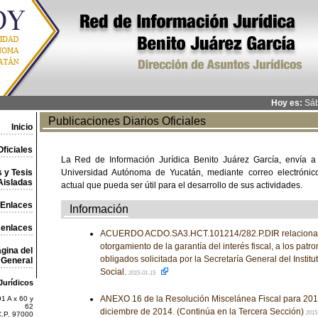
Hoy es:
Sáb
Publicaciones Diarios Oficiales
Inicio
ficiales
La Red de Información Jurídica Benito Juárez García, envía a
 y Tesis
Universidad Autónoma de Yucatán, mediante correo electrónico,
Aisladas
actual que pueda ser útil para el desarrollo de sus actividades.
Enlaces
Información
 enlaces
ACUERDO ACDO.SA3.HCT.101214/282.P.DIR relacionado
otorgamiento de la garantía del interés fiscal, a los pat
gina del
obligados solicitada por la Secretaría General del Insti
General
Social.
2015-01-15
Jurídicos
ANEXO 16 de la Resolución Miscelánea Fiscal para 2015
1 A x 60 y
62
diciembre de 2014. (Continúa en la Tercera Sección)
2015
C.P. 97000