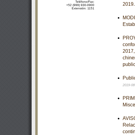
Teléfono/Fax:
2019
+52 (999) 930-0900
Extensión: 1151
MODIF
Estab
PROYE
confo
2017,
chine
publi
Publi
2019-08
PRIME
Misce
AVISO
Relac
conti