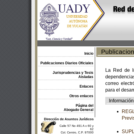
Publicacione
Inicio
Publicaciones Diarios Oficiales
La Red de In
Jurisprudencias y Tesis
dependencia
Aisladas
correo electr
Enlaces
para el desar
Otros enlaces
Información
Página del
Abogado General
REGLA
Previ
Dirección de Asuntos Jurídicos
Calle 57 No 491 A x 60 y
62
SUPL
Col. Centro, C.P. 97000