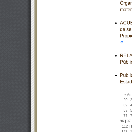
Órgan
mater
ACUER
de ser
Propi
RELAC
Públi
Publi
Estad
« Ant
20
|
39
|
58
|
77
|
96
|
97
112
|
127
|