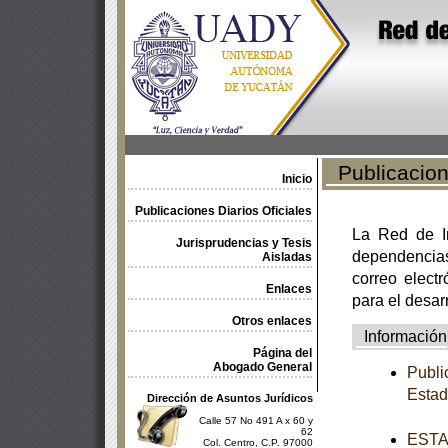
Publicacione
Inicio
Publicaciones Diarios Oficiales
La Red de In
Jurisprudencias y Tesis
dependencia
Aisladas
correo electr
Enlaces
para el desar
Otros enlaces
Información
Página del
Abogado General
Publi
Esta
Dirección de Asuntos Jurídicos
Calle 57 No 491 A x 60 y
62
ESTAT
Col. Centro, C.P. 97000