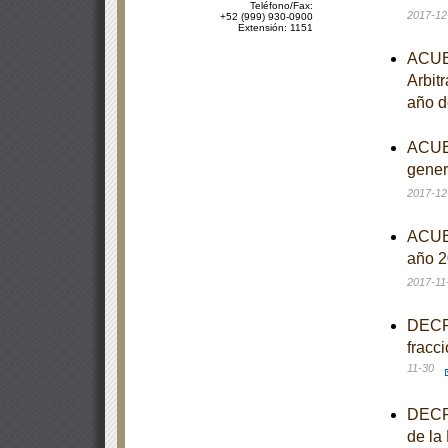
Teléfono/Fax:
2017-12
+52 (999) 930-0900
Extensión: 1151
ACUER
Arbitr
año d
ACUER
gener
2017-12
ACUER
año 2
2017-11
DECRE
fracc
11-30
DECRE
de la