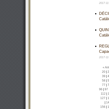
2017-11
DÉCIM
Catál
QUINT
Catál
REGLA
Capac
2017-11
« Ant
20
|
39
|
58
|
77
|
96
|
97
112
|
127
|
|
1
156
|