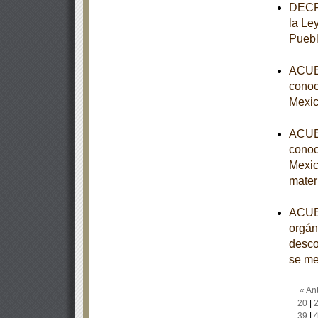
DECRE
la Le
Puebl
ACUER
conoce
Mexic
ACUER
conoce
Mexic
mater
ACUER
orgán
desco
se m
« Ant
20
|
39
|