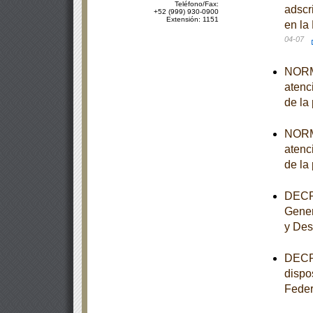
Teléfono/Fax:
adscr
+52 (999) 930-0900
Extensión: 1151
en la
04-07
NORMA
atenc
de la
NORMA
atenc
de la
DECRE
Gener
y Desa
DECRE
dispo
Feder