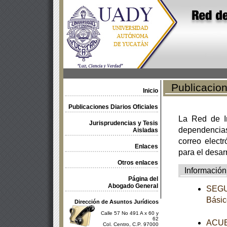
Publicacione
Inicio
Publicaciones Diarios Oficiales
La Red de In
Jurisprudencias y Tesis
dependencia
Aisladas
correo electr
Enlaces
para el desar
Otros enlaces
Información
Página del
Abogado General
SEGUN
Básic
Dirección de Asuntos Jurídicos
Calle 57 No 491 A x 60 y
62
ACUER
Col. Centro, C.P. 97000