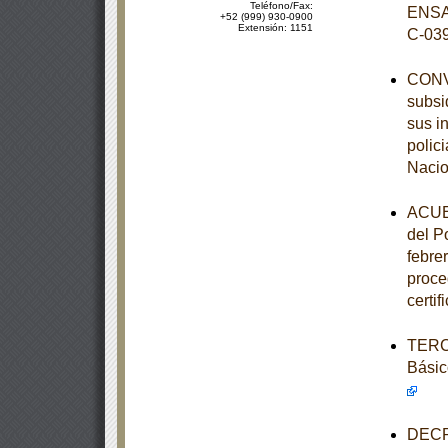
Teléfono/Fax:
ENSA
+52 (999) 930-0900
Extensión: 1151
C-03
CONVE
subsi
sus i
polic
Nacio
ACUER
del P
febre
proce
certi
TERCE
Básic
DECRE