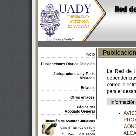
Publicacione
Inicio
Publicaciones Diarios Oficiales
La Red de In
Jurisprudencias y Tesis
dependencia
Aisladas
correo electr
Enlaces
para el desar
Otros enlaces
Información
Página del
Abogado General
AVISO
PROY
Dirección de Asuntos Jurídicos
CON
Calle 57 No 491 A x 60 y
62
ALCA
Col. Centro, C.P. 97000