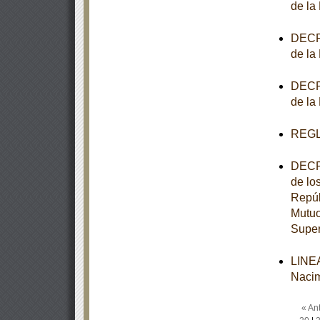
de la
DECRE
de la
DECRE
de la
REGL
DECRE
de lo
Repúb
Mutuo
Super
LINEA
Nacim
« Ant