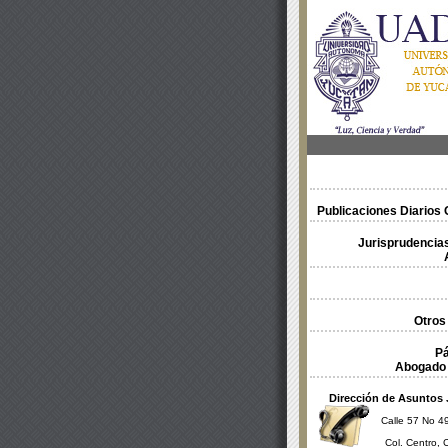
Publicaciones Diarios O
Jurisprudencias
Otros
Pá
Abogado 
Dirección de Asuntos 
Calle 57 No 49
Col. Centro, 