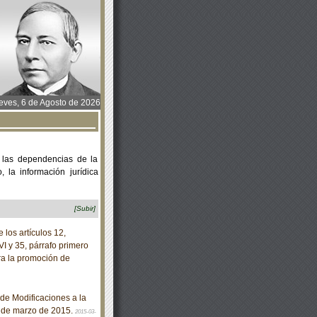
ves, 6 de Agosto de 2026
 las dependencias de la
 la información jurídica
[Subir]
los artículos 12,
VI y 35, párrafo primero
ra la promoción de
de Modificaciones a la
3 de marzo de 2015.
2015-03-