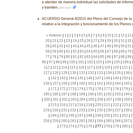
a atender de manera individual las solicitudes de infor
y tramiten,
2015-03-02
ACUERDO General 8/2015 del Pleno del Consejo de la J
relativo a la integración y funcionamiento de los Plenos 
« Anterior
|
1
|
2
|
3
|
4
|
5
|
6
|
7
|
8
|
9
|
10
|
11
|
12
|
13
20
|
21
|
22
|
23
|
24
|
25
|
26
|
27
|
28
|
29
|
30
|
31
|
32
39
|
40
|
41
|
42
|
43
|
44
|
45
|
46
|
47
|
48
|
49
|
50
|
51
58
|
59
|
60
|
61
|
62
|
63
|
64
|
65
|
66
|
67
|
68
|
69
|
70
77
|
78
|
79
|
80
|
81
|
82
|
83
|
84
|
85
|
86
|
87
|
88
|
89
96
|
97
|
98
|
99
|
100
|
101
|
102
|
103
|
104
|
105
|
106
|
112
|
113
|
114
|
115
|
116
|
117
|
118
|
119
|
120
|
121
|
1
127
|
128
|
129
|
130
|
131
|
132
|
133
|
134
|
135
|
136
|
|
142
|
143
|
144
|
145
|
146
|
147
|
148
|
149
|
150
|
1
156
|
157
|
158
|
159
|
160
|
161
|
162
|
163
|
164
|
165
|
|
171
|
172
|
173
|
174
|
175
|
176
|
177
|
178
|
179
|
1
185
|
186
|
187
|
188
|
189
|
190
|
191
|
192
|
193
|
194
|
|
200
|
201
|
202
|
203
|
204
|
205
|
206
|
207
|
208
|
209
|
|
215
|
216
|
217
|
218
|
219
|
220
|
221
|
222
|
223
|
2
229
|
230
|
231
|
232
|
233
|
234
|
235
|
236
|
237
|
238
|
|
244
|
245
|
246
|
247
|
248
|
249
|
250
|
251
|
252
|
2
258
|
259
|
260
|
261
|
262
|
263
|
264
|
265
|
266
|
267
|
|
273
|
274
|
275
|
276
|
277
|
278
|
279
|
280
|
2