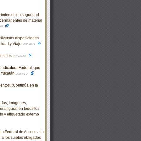
mientos de seguridad
 permanentes de material
-05
diversas disposiciones
idad y Viaje.
2015-03-04
ítimos.
2015-03-04
udicatura Federal, que
e Yucatán.
2015-03-04
ntos. (Continúa en la
ndas, imágenes,
rá figurar en todos los
o y etiquetado externo
o Federal de Acceso a la
e a los sujetos obligados