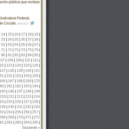
mación pública que reciban
udicatura Federal,
de Circuito.
2015-02-27
|
14
|
15
|
16
|
17
|
18
|
19
|
|
33
|
34
|
35
|
36
|
37
|
38
|
|
52
|
53
|
54
|
55
|
56
|
57
|
|
71
|
72
|
73
|
74
|
75
|
76
|
|
90
|
91
|
92
|
93
|
94
|
95
|
107
|
108
|
109
|
110
|
111
|
22
|
123
|
124
|
125
|
126
|
137
|
138
|
139
|
140
|
141
51
|
152
|
153
|
154
|
155
|
166
|
167
|
168
|
169
|
170
80
|
181
|
182
|
183
|
184
|
195
|
196
|
197
|
198
|
199
210
|
211
|
212
|
213
|
214
24
|
225
|
226
|
227
|
228
|
239
|
240
|
241
|
242
|
243
53
|
254
|
255
|
256
|
257
|
268
|
269
|
270
|
271
|
272
81
|
282
|
283
|
284
|
285
|
Siguiente »