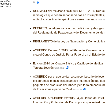
éfono/Fax:
06
 930-0900
sión: 1151
NORMA Oficial Mexicana NOM-007-NUCL-2014, Requeri
radiológica que deben ser observados en los implantes
radiactivo con fines terapéuticos a seres humanos.
2015-03
DECRETO por el que se reforman, adicionan y derogan 
del Reglamento de Pasaportes y del Documento de Ident
REGLAMENTO de la Ley de Navegación y Comercio Mar
ACUERDO General 1/2015 del Pleno del Consejo de la J
crea el Centro de Justicia Penal Federal en el Estado d
Edición 2014 del Cuadro Básico y Catálogo de Medicame
Tercera Sección)
2015-03-02
ACUERDO por el que se dan a conocer la serie de leye
pictogramas, mensajes sanitarios e información que debe
paquetes de productos del tabaco y en todo empaquetad
de los mismos a partir del 24 d
2015-03-02
ACUERDO ACT-PUB/11/02/2015.04, del Pleno del Institut
Información y Protección de Datos, por el que se instruy