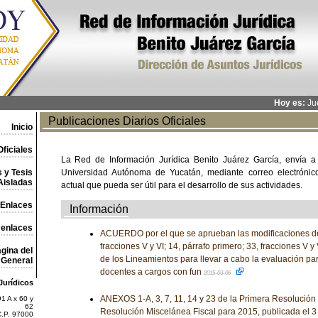
Hoy es:
Jue
Publicaciones Diarios Oficiales
Inicio
ficiales
La Red de Información Jurídica Benito Juárez García, envía a
 y Tesis
Universidad Autónoma de Yucatán, mediante correo electrónico,
Aisladas
actual que pueda ser útil para el desarrollo de sus actividades.
Enlaces
Información
 enlaces
ACUERDO por el que se aprueban las modificaciones de 
fracciones V y VI; 14, párrafo primero; 33, fracciones V y 
gina del
de los Lineamientos para llevar a cabo la evaluación pa
General
docentes a cargos con fun
2015-03-06
Jurídicos
ANEXOS 1-A, 3, 7, 11, 14 y 23 de la Primera Resolución 
1 A x 60 y
62
Resolución Miscelánea Fiscal para 2015, publicada el 
C.P. 97000