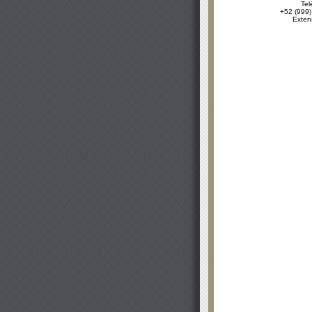
Tel
+52 (999)
Exten