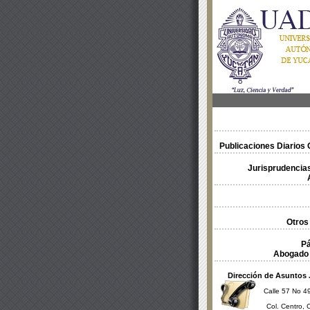
Publicaciones Diarios O
Jurisprudencias
Otros
Pá
Abogado 
Dirección de Asuntos 
Calle 57 No 49
Col. Centro, 