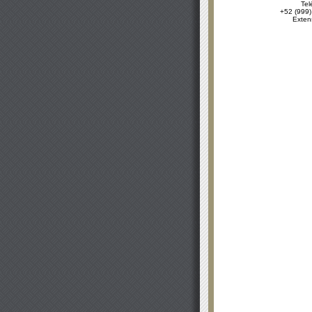
Tel
+52 (999)
Exten