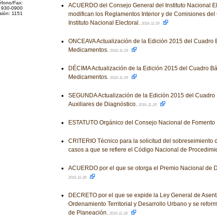
éfono/Fax:
ACUERDO del Consejo General del Instituto Nacional Ele
 930-0900
sión: 1151
modifican los Reglamentos Interior y de Comisiones del
Instituto Nacional Electoral.
2016-11-29
ONCEAVA Actualización de la Edición 2015 del Cuadro 
Medicamentos.
2016-11-29
DÉCIMA Actualización de la Edición 2015 del Cuadro Bá
Medicamentos.
2016-11-29
SEGUNDA Actualización de la Edición 2015 del Cuadro 
Auxiliares de Diagnóstico.
2016-11-29
ESTATUTO Orgánico del Consejo Nacional de Fomento 
CRITERIO Técnico para la solicitud del sobreseimiento 
casos a que se refiere el Código Nacional de Procedimi
ACUERDO por el que se otorga el Premio Nacional de
2016-11-28
DECRETO por el que se expide la Ley General de Asen
Ordenamiento Territorial y Desarrollo Urbano y se reforma
de Planeación.
2016-11-28