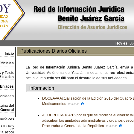
Hoy es:
Jue
Publicaciones Diarios Oficiales
Inicio
ficiales
La Red de Información Jurídica Benito Juárez García, envía a
 y Tesis
Universidad Autónoma de Yucatán, mediante correo electrónico,
Aisladas
actual que pueda ser útil para el desarrollo de sus actividades.
Enlaces
Información
 enlaces
DOCEAVA Actualización de la Edición 2015 del Cuadro 
Medicamentos.
2016-11-30
gina del
General
ACUERDO A/184/16 por el que se modifica el diverso A/2
Jurídicos
adscriben las unidades administrativas y órganos desco
Procuraduría General de la República.
1 A x 60 y
2016-11-30
62
C.P. 97000