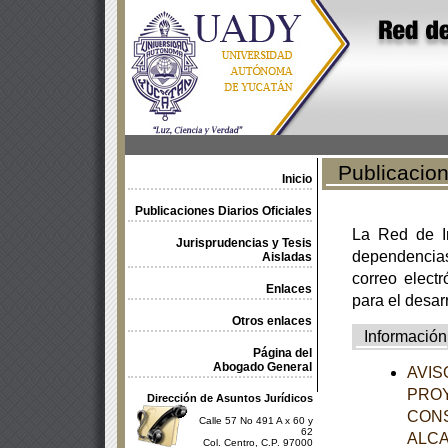
Publicacione
Inicio
Publicaciones Diarios Oficiales
La Red de In
Jurisprudencias y Tesis
dependencia
Aisladas
correo electr
Enlaces
para el desar
Otros enlaces
Información
Página del
Abogado General
AVISO
PROY
Dirección de Asuntos Jurídicos
CON
Calle 57 No 491 A x 60 y
62
ALCA
Col. Centro, C.P. 97000