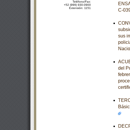
Teléfono/Fax:
ENSA
+52 (999) 930-0900
Extensión: 1151
C-03
CONVE
subsi
sus i
polic
Nacio
ACUER
del P
febre
proce
certi
TERCE
Básic
DECRE