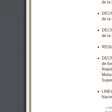
de la
DECRE
de la
DECRE
de la
REGL
DECRE
de lo
Repúb
Mutuo
Super
LINEA
Nacim
« Ant