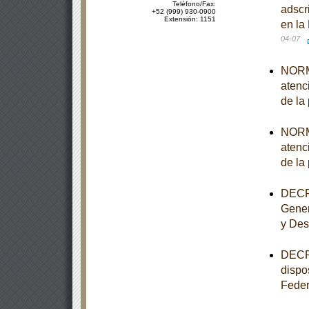
Teléfono/Fax:
adscr
+52 (999) 930-0900
Extensión: 1151
en la
04-07
NORMA
atenc
de la
NORMA
atenc
de la
DECRE
Gener
y Desa
DECRE
dispo
Feder