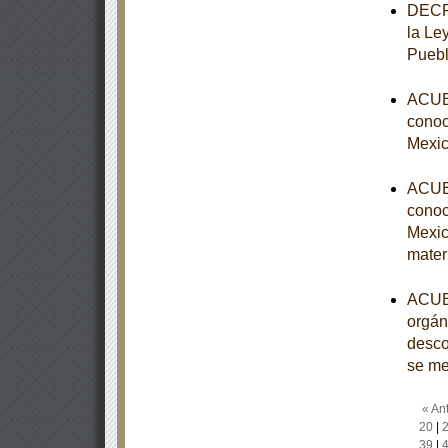
DECRE
la Le
Puebl
ACUER
conoce
Mexic
ACUER
conoce
Mexic
mater
ACUER
orgán
desco
se m
« Ant
20
|
39
|