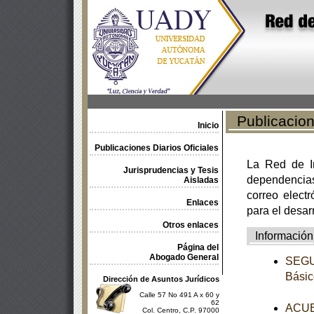
Publicacione
Inicio
Publicaciones Diarios Oficiales
La Red de In
Jurisprudencias y Tesis
dependencia
Aisladas
correo electr
Enlaces
para el desar
Otros enlaces
Información
Página del
Abogado General
SEGUN
Básic
Dirección de Asuntos Jurídicos
Calle 57 No 491 A x 60 y
62
ACUER
Col. Centro, C.P. 97000