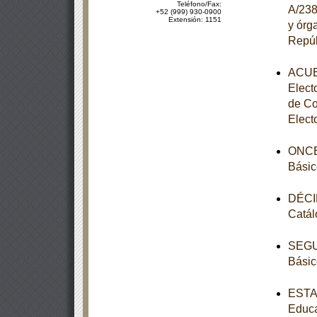
Teléfono/Fax:
A/238
+52 (999) 930-0900
Extensión: 1151
y órg
Repúb
ACUER
Elect
de Co
Elect
ONCEA
Básic
DÉCIM
Catál
SEGUN
Básic
ESTAT
Educa