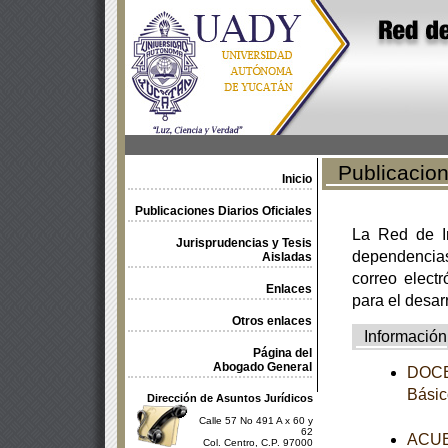
Publicacione
Inicio
Publicaciones Diarios Oficiales
La Red de In
Jurisprudencias y Tesis
dependencia
Aisladas
correo electr
Enlaces
para el desar
Otros enlaces
Información
Página del
Abogado General
DOCEA
Básic
Dirección de Asuntos Jurídicos
Calle 57 No 491 A x 60 y
62
ACUER
Col. Centro, C.P. 97000