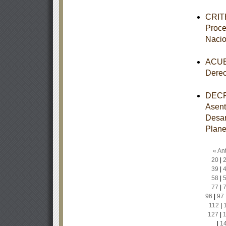
CRITE
Proce
Nacio
ACUER
Dere
DECRE
Asent
Desar
Plane
« Ant
20
|
39
|
58
|
77
|
96
|
97
112
|
127
|
|
1