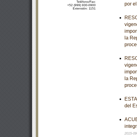
Teléfono/Fax:
por e
+52 (999) 930-0900
Extensión: 1151
RESOL
vigen
import
la Re
proce
RESOL
vigen
import
la Re
proce
ESTAT
del E
ACUER
integr
2015-09