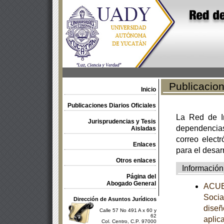
Publicacione
Inicio
Publicaciones Diarios Oficiales
La Red de In
Jurisprudencias y Tesis
dependencia
Aisladas
correo electr
Enlaces
para el desar
Otros enlaces
Información
Página del
Abogado General
ACUER
Socia
Dirección de Asuntos Jurídicos
diseñ
Calle 57 No 491 A x 60 y
62
aplic
Col. Centro, C.P. 97000