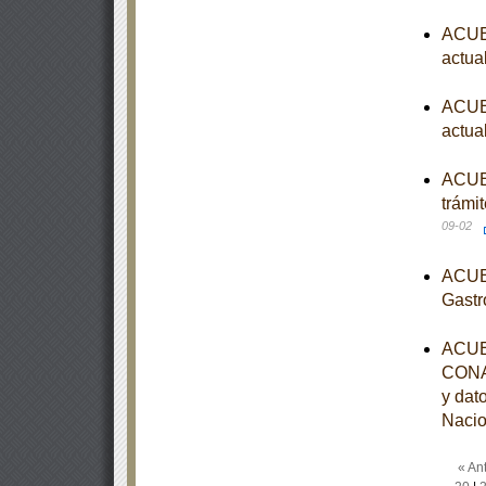
ACUER
actua
ACUER
actua
ACUER
trámi
09-02
ACUER
Gastr
ACUER
CONAG
y dat
Nacio
« Ant