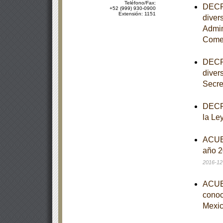
Teléfono/Fax:
DECRE
+52 (999) 930-0900
Extensión: 1151
diver
Admin
Comer
DECRE
diver
Secre
DECRE
la Le
ACUER
año 2
2016-12
ACUER
conoce
Mexic