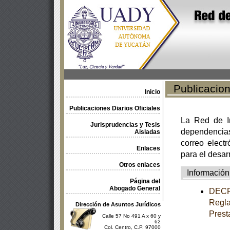
Publicacione
Inicio
Publicaciones Diarios Oficiales
La Red de In
Jurisprudencias y Tesis
dependencia
Aisladas
correo electr
Enlaces
para el desar
Otros enlaces
Información
Página del
Abogado General
DECRE
Regla
Dirección de Asuntos Jurídicos
Prest
Calle 57 No 491 A x 60 y
62
Col. Centro, C.P. 97000