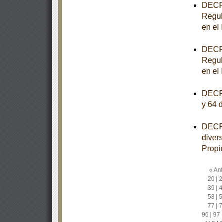
DECRE
Regul
en el
DECRE
Regul
en el
DECRE
y 64 
DECRE
diver
Propi
« Ant
20
|
39
|
58
|
77
|
96
|
97