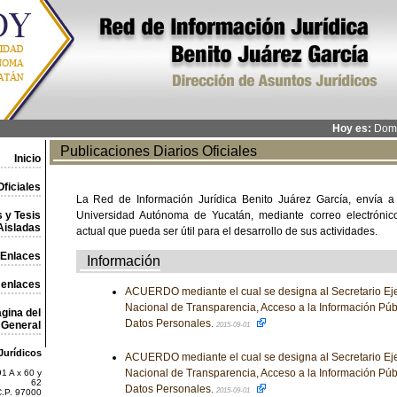
Hoy es:
Domi
Publicaciones Diarios Oficiales
Inicio
ficiales
La Red de Información Jurídica Benito Juárez García, envía a
 y Tesis
Universidad Autónoma de Yucatán, mediante correo electrónico,
Aisladas
actual que pueda ser útil para el desarrollo de sus actividades.
Enlaces
Información
 enlaces
ACUERDO mediante el cual se designa al Secretario Eje
Nacional de Transparencia, Acceso a la Información Púb
gina del
Datos Personales.
General
2015-09-01
Jurídicos
ACUERDO mediante el cual se designa al Secretario Eje
Nacional de Transparencia, Acceso a la Información Púb
1 A x 60 y
62
Datos Personales.
2015-09-01
C.P. 97000