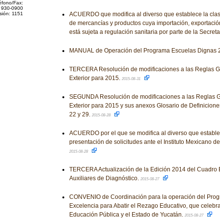
éfono/Fax:
 930-0900
sión: 1151
ACUERDO que modifica al diverso que establece la clasif
de mercancías y productos cuya importación, exportación
está sujeta a regulación sanitaria por parte de la Secret
MANUAL de Operación del Programa Escuelas Dignas 
TERCERA Resolución de modificaciones a las Reglas G
Exterior para 2015.
2015-08-31
SEGUNDA Resolución de modificaciones a las Reglas 
Exterior para 2015 y sus anexos Glosario de Definiciones
22 y 29.
2015-08-28
ACUERDO por el que se modifica al diverso que estable
presentación de solicitudes ante el Instituto Mexicano de
2015-08-28
TERCERA Actualización de la Edición 2014 del Cuadro 
Auxiliares de Diagnóstico.
2015-08-27
CONVENIO de Coordinación para la operación del Pro
Excelencia para Abatir el Rezago Educativo, que celebra
Educación Pública y el Estado de Yucatán.
2015-08-27