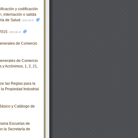
icación y codificación
, internación o salida
aría de Salud.
2015-09-01
2015.
2015-08-31
enerales de Comercio
Generales de Comercio
 y Acrónimos, 1, 2, 21,
ce las Reglas para la
 la Propiedad Industrial.
Básico y Catálogo de
grama Escuelas de
n la Secretaría de