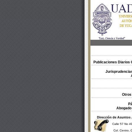
Publicaciones Diarios O
Jurisprudencias
Otros
Pá
Abogado 
Dirección de Asuntos 
Calle 57 No 49
Col. Centro, 