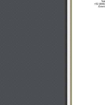
Tel
+52 (999)
Exten