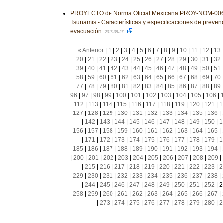
PROYECTO de Norma Oficial Mexicana PROY-NOM-00
Tsunamis.- Características y especificaciones de prevenc
evacuación.
2015-08-27
« Anterior
|
1
|
2
|
3
|
4
|
5
|
6
|
7
|
8
|
9
|
10
|
11
|
12
|
13
20
|
21
|
22
|
23
|
24
|
25
|
26
|
27
|
28
|
29
|
30
|
31
|
32
39
|
40
|
41
|
42
|
43
|
44
|
45
|
46
|
47
|
48
|
49
|
50
|
51
58
|
59
|
60
|
61
|
62
|
63
|
64
|
65
|
66
|
67
|
68
|
69
|
70
77
|
78
|
79
|
80
|
81
|
82
|
83
|
84
|
85
|
86
|
87
|
88
|
89
96
|
97
|
98
|
99
|
100
|
101
|
102
|
103
|
104
|
105
|
106
|
112
|
113
|
114
|
115
|
116
|
117
|
118
|
119
|
120
|
121
|
1
127
|
128
|
129
|
130
|
131
|
132
|
133
|
134
|
135
|
136
|
|
142
|
143
|
144
|
145
|
146
|
147
|
148
|
149
|
150
|
1
156
|
157
|
158
|
159
|
160
|
161
|
162
|
163
|
164
|
165
|
|
171
|
172
|
173
|
174
|
175
|
176
|
177
|
178
|
179
|
1
185
|
186
|
187
|
188
|
189
|
190
|
191
|
192
|
193
|
194
|
|
200
|
201
|
202
|
203
|
204
|
205
|
206
|
207
|
208
|
209
|
|
215
|
216
|
217
|
218
|
219
|
220
|
221
|
222
|
223
|
2
229
|
230
|
231
|
232
|
233
|
234
|
235
|
236
|
237
|
238
|
|
244
|
245
|
246
|
247
|
248
|
249
|
250
|
251
|
252
|
2
258
|
259
|
260
|
261
|
262
|
263
|
264
|
265
|
266
|
267
|
|
273
|
274
|
275
|
276
|
277
|
278
|
279
|
280
|
2