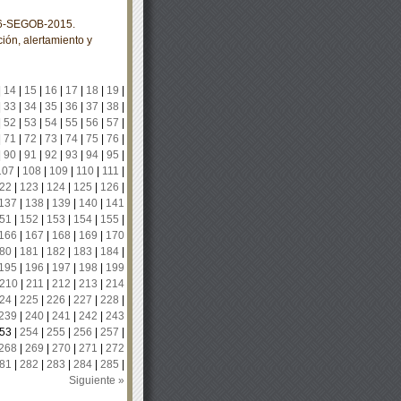
6-SEGOB-2015.
ión, alertamiento y
|
14
|
15
|
16
|
17
|
18
|
19
|
|
33
|
34
|
35
|
36
|
37
|
38
|
|
52
|
53
|
54
|
55
|
56
|
57
|
|
71
|
72
|
73
|
74
|
75
|
76
|
|
90
|
91
|
92
|
93
|
94
|
95
|
107
|
108
|
109
|
110
|
111
|
22
|
123
|
124
|
125
|
126
|
137
|
138
|
139
|
140
|
141
51
|
152
|
153
|
154
|
155
|
166
|
167
|
168
|
169
|
170
80
|
181
|
182
|
183
|
184
|
195
|
196
|
197
|
198
|
199
210
|
211
|
212
|
213
|
214
24
|
225
|
226
|
227
|
228
|
239
|
240
|
241
|
242
|
243
53
|
254
|
255
|
256
|
257
|
268
|
269
|
270
|
271
|
272
81
|
282
|
283
|
284
|
285
|
Siguiente »