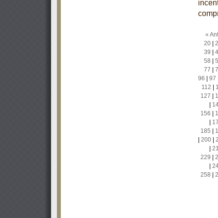
incen
compr
« Ant
20
|
39
|
58
|
77
|
96
|
97
112
|
127
|
|
1
156
|
|
1
185
|
|
200
|
|
2
229
|
|
2
258
|