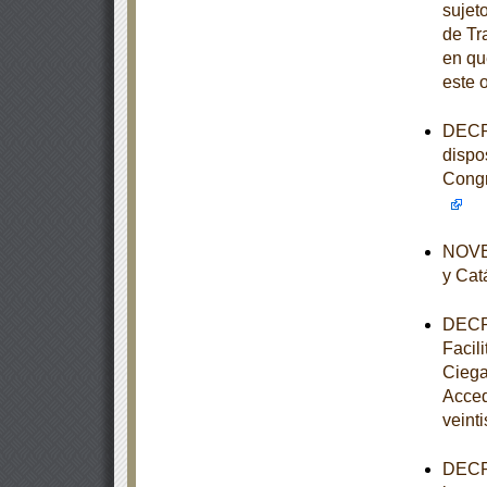
sujet
de Tr
en qu
este 
DECRE
dispo
Congr
NOVEN
y Cat
DECRE
Facil
Ciega
Acced
veinti
DECRE