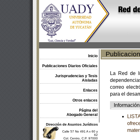
Publicacione
Inicio
Publicaciones Diarios Oficiales
La Red de In
Jurisprudencias y Tesis
dependencia
Aisladas
correo electr
Enlaces
para el desar
Otros enlaces
Información
Página del
Abogado General
LISTA
ofrec
Dirección de Asuntos Jurídicos
mater
Calle 57 No 491 A x 60 y
62
Col. Centro, C.P. 97000