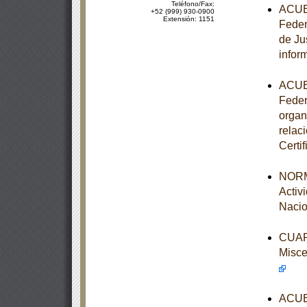
Teléfono/Fax:
ACUER
+52 (999) 930-0900
Extensión: 1151
Feder
de Ju
infor
ACUER
Feder
organ
relac
Certi
NORM
Activ
Nacio
CUART
Misce
ACUER