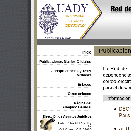
Publicacione
Inicio
Publicaciones Diarios Oficiales
La Red de In
Jurisprudencias y Tesis
dependencia
Aisladas
correo electr
Enlaces
para el desar
Otros enlaces
Información
Página del
Abogado General
DECRE
París
Dirección de Asuntos Jurídicos
Calle 57 No 491 A x 60 y
62
ACUER
Col. Centro, C.P. 97000