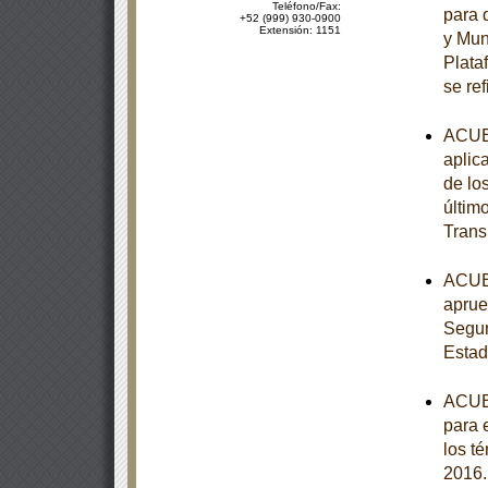
Teléfono/Fax:
para 
+52 (999) 930-0900
Extensión: 1151
y Muni
Plata
se ref
ACUER
aplic
de lo
últim
Trans
ACUER
aprue
Segur
Estad
ACUER
para 
los t
2016