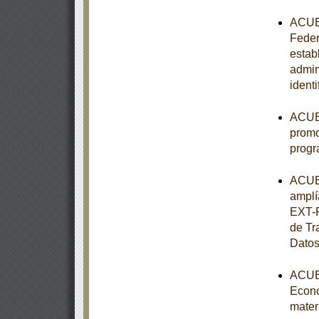
ACUER
Federa
estab
admin
ident
ACUER
promo
progr
ACUER
amplí
EXT-P
de Tr
Datos
ACUER
Econo
mater