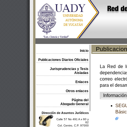
Publicacione
Inicio
Publicaciones Diarios Oficiales
La Red de In
Jurisprudencias y Tesis
dependencia
Aisladas
correo electr
Enlaces
para el desar
Otros enlaces
Información
Página del
Abogado General
SEGUN
Básic
Dirección de Asuntos Jurídicos
Calle 57 No 491 A x 60 y
62
Col. Centro, C.P. 97000