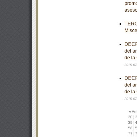
promo
aseso
TERCE
Misce
DECRE
del ar
de la
2015-07
DECRE
del ar
de la
2015-07
« Ant
20
|
39
|
58
|
77
|