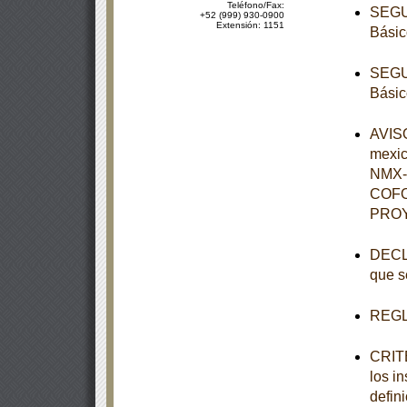
Teléfono/Fax:
SEGUN
+52 (999) 930-0900
Extensión: 1151
Básic
SEGUN
Básic
AVISO
mexi
NMX-
COFO
PROY
DECLA
que s
REGL
CRITE
los i
defini