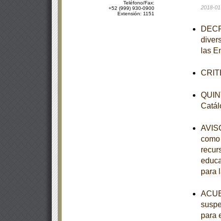
Teléfono/Fax:
2018-01
+52 (999) 930-0900
Extensión: 1151
DECRE
diver
las E
CRITE
QUINT
Catál
AVISO
como 
recur
educa
para 
ACUER
suspe
para 