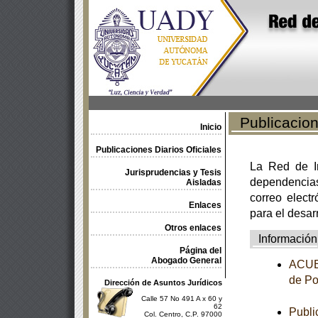
Publicacione
Inicio
Publicaciones Diarios Oficiales
La Red de In
Jurisprudencias y Tesis
dependencia
Aisladas
correo electr
Enlaces
para el desar
Otros enlaces
Información
Página del
Abogado General
ACUER
de Po
Dirección de Asuntos Jurídicos
Calle 57 No 491 A x 60 y
62
Publi
Col. Centro, C.P. 97000