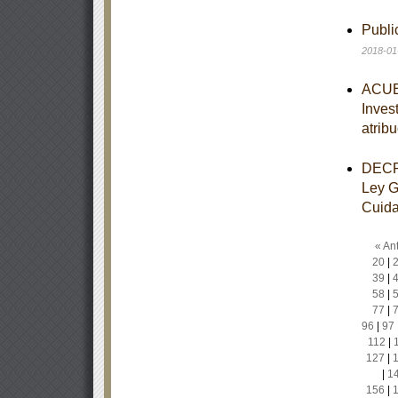
Publ
2018-01
ACUER
Inves
atrib
DECRE
Ley G
Cuidad
« Ant
20
|
39
|
58
|
77
|
96
|
97
112
|
127
|
|
1
156
|