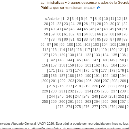
administrativas y órganos desconcentrados de la Secret
Pública que se mencionan.
2016-04-06
« Anterior
|
1
|
2
|
3
|
4
|
5
|
6
|
7
|
8
|
9
|
10
|
11
|
12
|
13
20
|
21
|
22
|
23
|
24
|
25
|
26
|
27
|
28
|
29
|
30
|
31
|
32
39
|
40
|
41
|
42
|
43
|
44
|
45
|
46
|
47
|
48
|
49
|
50
|
51
58
|
59
|
60
|
61
|
62
|
63
|
64
|
65
|
66
|
67
|
68
|
69
|
70
77
|
78
|
79
|
80
|
81
|
82
|
83
|
84
|
85
|
86
|
87
|
88
|
89
96
|
97
|
98
|
99
|
100
|
101
|
102
|
103
|
104
|
105
|
106
|
112
|
113
|
114
|
115
|
116
|
117
|
118
|
119
|
120
|
121
|
1
127
|
128
|
129
|
130
|
131
|
132
|
133
|
134
|
135
|
136
|
|
142
|
143
|
144
|
145
|
146
|
147
|
148
|
149
|
150
|
1
156
|
157
|
158
|
159
|
160
|
161
|
162
|
163
|
164
|
165
|
|
171
|
172
|
173
|
174
|
175
|
176
|
177
|
178
|
179
|
1
185
|
186
|
187
|
188
|
189
|
190
|
191
|
192
|
193
|
194
|
|
200
|
201
|
202
|
203
|
204
|
205
|
206
|
207
|
208
|
209
|
|
215
|
216
|
217
|
218
|
219
|
220
|
221
|
222
|
223
|
2
229
|
230
|
231
|
232
|
233
|
234
|
235
|
236
|
237
|
238
|
|
244
|
245
|
246
|
247
|
248
|
249
|
250
|
251
|
252
|
2
258
|
259
|
260
|
261
|
262
|
263
|
264
|
265
|
266
|
267
|
|
273
|
274
|
275
|
276
|
277
|
278
|
279
|
280
|
2
rvados Abogado General, UADY 2026. Esta página puede ser reproducida con fines no lucra
 la fuente completa y su dirección electrónica, de otra forma requiere permiso previo por escrito