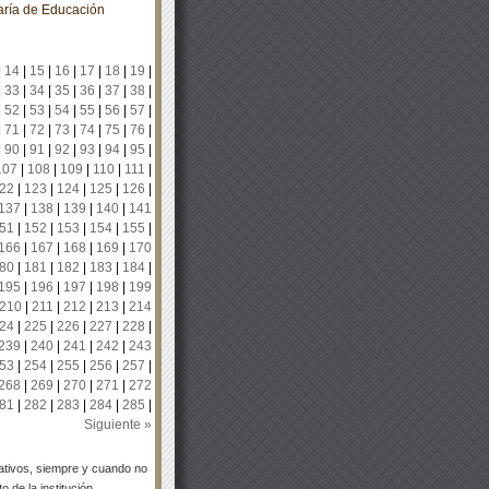
aría de Educación
|
14
|
15
|
16
|
17
|
18
|
19
|
|
33
|
34
|
35
|
36
|
37
|
38
|
|
52
|
53
|
54
|
55
|
56
|
57
|
|
71
|
72
|
73
|
74
|
75
|
76
|
|
90
|
91
|
92
|
93
|
94
|
95
|
107
|
108
|
109
|
110
|
111
|
22
|
123
|
124
|
125
|
126
|
137
|
138
|
139
|
140
|
141
51
|
152
|
153
|
154
|
155
|
166
|
167
|
168
|
169
|
170
80
|
181
|
182
|
183
|
184
|
195
|
196
|
197
|
198
|
199
210
|
211
|
212
|
213
|
214
24
|
225
|
226
|
227
|
228
|
239
|
240
|
241
|
242
|
243
53
|
254
|
255
|
256
|
257
|
268
|
269
|
270
|
271
|
272
81
|
282
|
283
|
284
|
285
|
Siguiente »
tivos, siempre y cuando no
 de la institución.