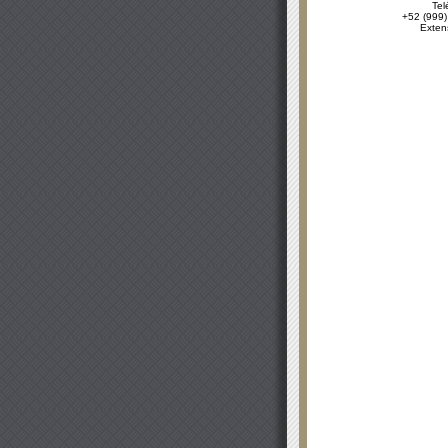
Tel
+52 (999)
Exten