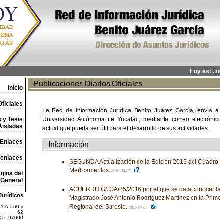
Hoy es:
Jue
Publicaciones Diarios Oficiales
Inicio
ficiales
La Red de Información Jurídica Benito Juárez García, envía a
 y Tesis
Universidad Autónoma de Yucatán, mediante correo electrónico,
Aisladas
actual que pueda ser útil para el desarrollo de sus actividades.
Enlaces
Información
 enlaces
SEGUNDA Actualización de la Edición 2015 del Cuadro 
Medicamentos.
2016-04-07
gina del
General
ACUERDO G/JGA/25/2016 por el que se da a conocer la 
Jurídicos
Magistrado José Antonio Rodríguez Martínez en la Prim
Regional del Sureste.
1 A x 60 y
2016-04-07
62
C.P. 97000