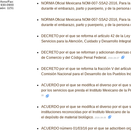
éfono/Fax:
NORMA Oficial Mexicana NOM-007-SSA2-2016, Para la a
 930-0900
sión: 1151
durante el embarazo, parto y puerperio, y de la persona
NORMA Oficial Mexicana NOM-007-SSA2-2016, Para la a
durante el embarazo, parto y puerperio, y de la persona
DECRETO por el que se reforma el artículo 42 de la Ley
Servicios para la Atención, Cuidado y Desarrollo Integral 
DECRETO por el que se reforman y adicionan diversas 
de Comercio y del Código Penal Federal.
2016-04-07
DECRETO por el que se reforma la fracción V del artículo
Comisión Nacional para el Desarrollo de los Pueblos In
ACUERDO por el que se modifica el diverso por el que se
por los servicios que presta el Instituto Mexicano de la P
06
ACUERDO por el que se modifica el diverso por el que se
instituciones reconocidas por el Instituto Mexicano de la
el depósito de material biológico.
2016-04-06
ACUERDO número 01/03/16 por el que se adscriben org