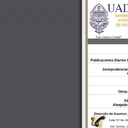
Publicaciones Diarios O
Jurisprudencias
Otros
Pá
Abogado 
Dirección de Asuntos 
Calle 57 No 49
Col. Centro, 