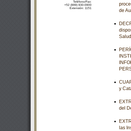
Teléfono/Fax:
proce
+52 (999) 930-0900
Extensión: 1151
de Au
DECRE
dispo
Salu
PERÍ
INST
INFO
PERS
CUART
y Cat
EXTRA
del De
EXTRA
las I