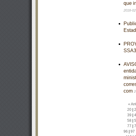
que i
2018-02
Publi
Esta
PROY
SSA3-
AVISO
entid
minist
corre
com
2
« Ant
20
|
39
|
58
|
77
|
96
|
97