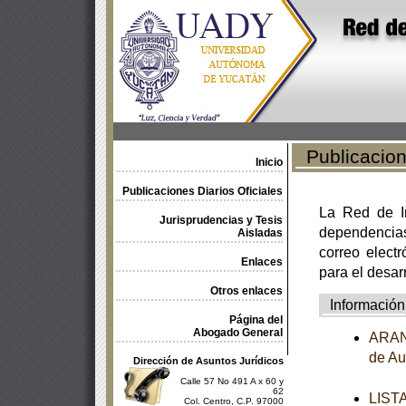
Publicacione
Inicio
Publicaciones Diarios Oficiales
La Red de In
Jurisprudencias y Tesis
dependencia
Aisladas
correo electr
Enlaces
para el desar
Otros enlaces
Información
Página del
Abogado General
ARANC
de Au
Dirección de Asuntos Jurídicos
Calle 57 No 491 A x 60 y
62
LISTA
Col. Centro, C.P. 97000