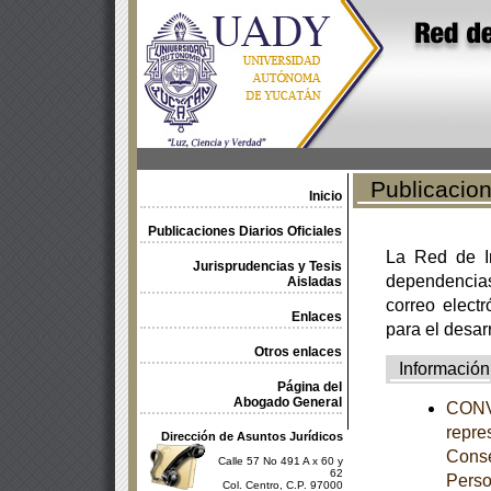
Publicacione
Inicio
Publicaciones Diarios Oficiales
La Red de In
Jurisprudencias y Tesis
dependencia
Aisladas
correo electr
Enlaces
para el desar
Otros enlaces
Información
Página del
Abogado General
CONVO
repres
Dirección de Asuntos Jurídicos
Conse
Calle 57 No 491 A x 60 y
62
Perso
Col. Centro, C.P. 97000