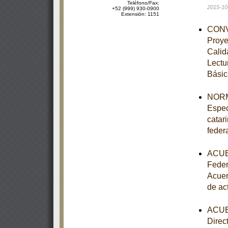
Teléfono/Fax:
2015-10
+52 (999) 930-0900
Extensión: 1151
CONVE
Proye
Calid
Lectu
Básic
NORM
Espec
catar
feder
ACUER
Feder
Acuer
de ac
ACUER
Direc