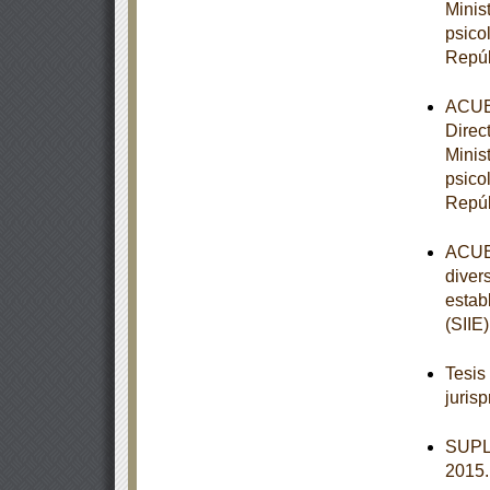
Minis
psico
Repúb
ACUER
Direc
Minis
psico
Repúb
ACUER
diver
estab
(SIIE)
Tesis
juris
SUPL
2015