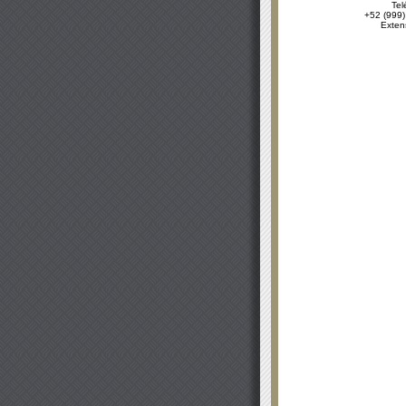
Tel
+52 (999)
Exten