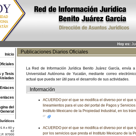
Hoy es:
Jue
Publicaciones Diarios Oficiales
Inicio
ficiales
La Red de Información Jurídica Benito Juárez García, envía a
 y Tesis
Universidad Autónoma de Yucatán, mediante correo electrónico,
Aisladas
actual que pueda ser útil para el desarrollo de sus actividades.
Enlaces
Información
 enlaces
ACUERDO por el que se modifica el diverso por el que s
lineamientos para el uso del portal de Pagos y Servicios
gina del
Instituto Mexicano de la Propiedad Industrial, en los trá
General
07
Jurídicos
ACUERDO por el que se modifica el diverso por el que se
1 A x 60 y
62
por los servicios que presta el Instituto Mexicano de la P
C.P. 97000