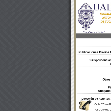
Publicaciones Diarios O
Jurisprudencias
Otros
Pá
Abogado 
Dirección de Asuntos 
Calle 57 No 49
Col. Centro, 