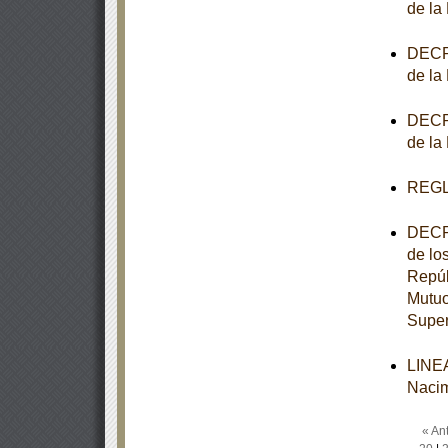
de la
DECRE
de la
DECRE
de la
REGL
DECRE
de lo
Repúb
Mutuo
Super
LINEA
Nacim
« Ant