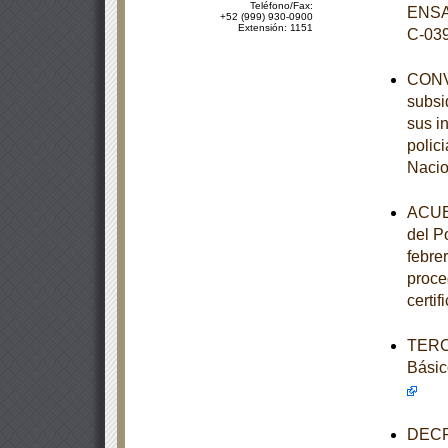
Teléfono/Fax:
ENSA
+52 (999) 930-0900
Extensión: 1151
C-03
CONVE
subsi
sus i
polic
Nacio
ACUER
del P
febre
proce
certi
TERCE
Básic
DECRE