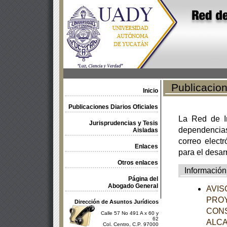
Publicacione
Inicio
Publicaciones Diarios Oficiales
La Red de In
Jurisprudencias y Tesis
dependencia
Aisladas
correo electr
Enlaces
para el desar
Otros enlaces
Información
Página del
Abogado General
AVISO
PROY
Dirección de Asuntos Jurídicos
CON
Calle 57 No 491 A x 60 y
62
ALCA
Col. Centro, C.P. 97000