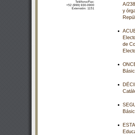
Teléfono/Fax:
A/238
+52 (999) 930-0900
Extensión: 1151
y órg
Repúb
ACUER
Elect
de Co
Elect
ONCEA
Básic
DÉCIM
Catál
SEGUN
Básic
ESTAT
Educa