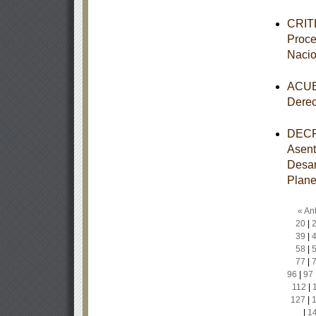
CRITE
Proce
Nacio
ACUER
Dere
DECRE
Asent
Desar
Plane
« Ant
20
|
39
|
58
|
77
|
96
|
97
112
|
127
|
|
1