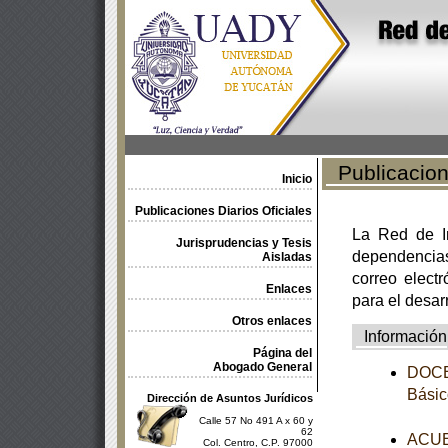
Publicacione
Inicio
Publicaciones Diarios Oficiales
La Red de In
Jurisprudencias y Tesis
dependencia
Aisladas
correo electr
Enlaces
para el desar
Otros enlaces
Información
Página del
Abogado General
DOCEA
Básic
Dirección de Asuntos Jurídicos
Calle 57 No 491 A x 60 y
62
ACUER
Col. Centro, C.P. 97000