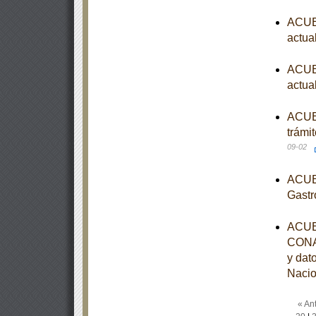
ACUER
actua
ACUER
actua
ACUER
trámi
09-02
ACUER
Gastr
ACUER
CONAG
y dat
Nacio
« Ant