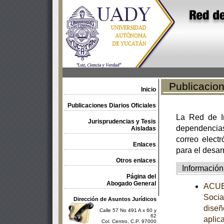
Publicacione
Inicio
Publicaciones Diarios Oficiales
La Red de In
Jurisprudencias y Tesis
dependencia
Aisladas
correo electr
Enlaces
para el desar
Otros enlaces
Información
Página del
Abogado General
ACUER
Socia
Dirección de Asuntos Jurídicos
diseñ
Calle 57 No 491 A x 60 y
62
aplic
Col. Centro, C.P. 97000