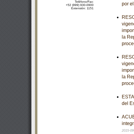
Teléfono/Fax:
por e
+52 (999) 930-0900
Extensión: 1151
RESOL
vigen
import
la Re
proce
RESOL
vigen
import
la Re
proce
ESTAT
del E
ACUER
integr
2015-09