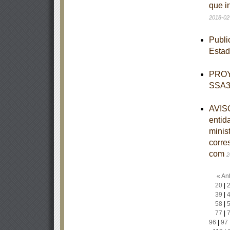
que i
2018-02
Publi
Esta
PROY
SSA3-
AVISO
entid
minist
corre
com
2
« Ant
20
|
39
|
58
|
77
|
96
|
97