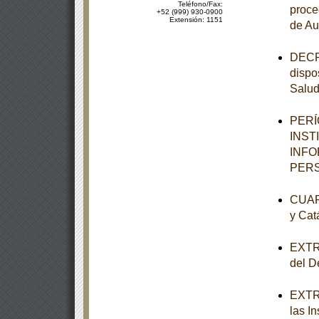
Teléfono/Fax:
proce
+52 (999) 930-0900
Extensión: 1151
de Au
DECRE
dispo
Salu
PERÍ
INST
INFO
PERS
CUART
y Cat
EXTRA
del De
EXTRA
las I