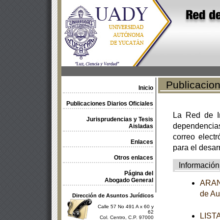
Publicacione
Inicio
Publicaciones Diarios Oficiales
La Red de In
Jurisprudencias y Tesis
dependencia
Aisladas
correo electr
Enlaces
para el desar
Otros enlaces
Información
Página del
Abogado General
ARANC
de Au
Dirección de Asuntos Jurídicos
Calle 57 No 491 A x 60 y
62
LISTA
Col. Centro, C.P. 97000