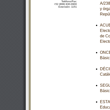
Teléfono/Fax:
A/238
+52 (999) 930-0900
Extensión: 1151
y órg
Repúb
ACUER
Elect
de Co
Elect
ONCEA
Básic
DÉCIM
Catál
SEGUN
Básic
ESTAT
Educa