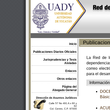
Publicacione
Inicio
Publicaciones Diarios Oficiales
La Red de In
Jurisprudencias y Tesis
dependencia
Aisladas
correo electr
Enlaces
para el desar
Otros enlaces
Información
Página del
Abogado General
DOCEA
Básic
Dirección de Asuntos Jurídicos
Calle 57 No 491 A x 60 y
62
ACUER
Col. Centro, C.P. 97000