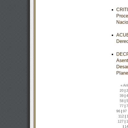
CRITE
Proce
Nacio
ACUER
Dere
DECRE
Asent
Desar
Plane
« Ant
20
|
39
|
58
|
77
|
96
|
97
112
|
127
|
|
1