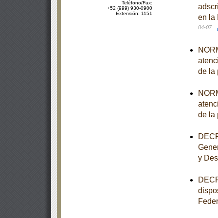
Teléfono/Fax:
adscr
+52 (999) 930-0900
Extensión: 1151
en la
04-07
NORMA
atenc
de la
NORMA
atenc
de la
DECRE
Gener
y Desa
DECRE
dispo
Feder