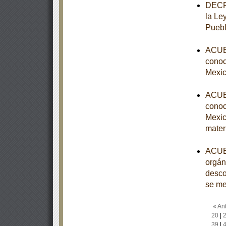
DECRE
la Le
Puebl
ACUER
conoce
Mexic
ACUER
conoce
Mexic
mater
ACUER
orgán
desco
se m
« Ant
20
|
39
|