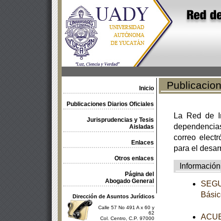
Publicacione
Inicio
Publicaciones Diarios Oficiales
La Red de In
Jurisprudencias y Tesis
dependencia
Aisladas
correo electr
Enlaces
para el desar
Otros enlaces
Información
Página del
Abogado General
SEGUN
Básic
Dirección de Asuntos Jurídicos
Calle 57 No 491 A x 60 y
62
ACUER
Col. Centro, C.P. 97000