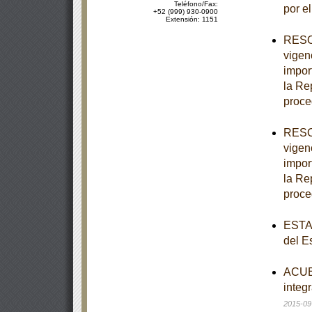
Teléfono/Fax:
por e
+52 (999) 930-0900
Extensión: 1151
RESOL
vigen
import
la Re
proce
RESOL
vigen
import
la Re
proce
ESTAT
del E
ACUER
integr
2015-09