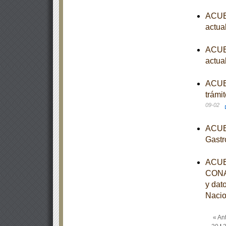
ACUER
actua
ACUER
actua
ACUER
trámi
09-02
ACUER
Gastr
ACUER
CONAG
y dat
Nacio
« Ant