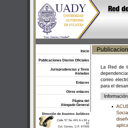
Publicacione
Inicio
Publicaciones Diarios Oficiales
La Red de In
Jurisprudencias y Tesis
dependencia
Aisladas
correo electr
Enlaces
para el desar
Otros enlaces
Información
Página del
Abogado General
ACUER
Socia
Dirección de Asuntos Jurídicos
diseñ
Calle 57 No 491 A x 60 y
62
aplic
Col. Centro, C.P. 97000