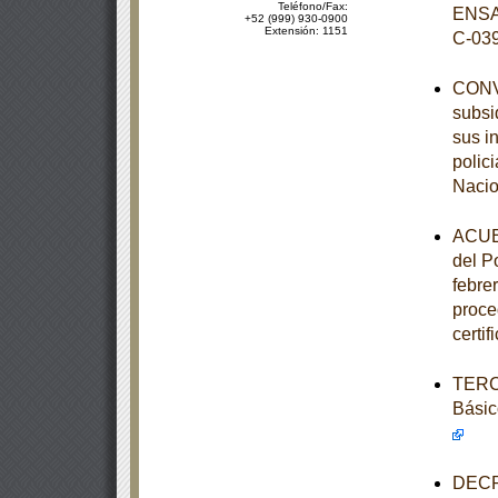
Teléfono/Fax:
ENSA
+52 (999) 930-0900
Extensión: 1151
C-03
CONVE
subsi
sus i
polic
Nacio
ACUER
del P
febre
proce
certi
TERCE
Básic
DECRE