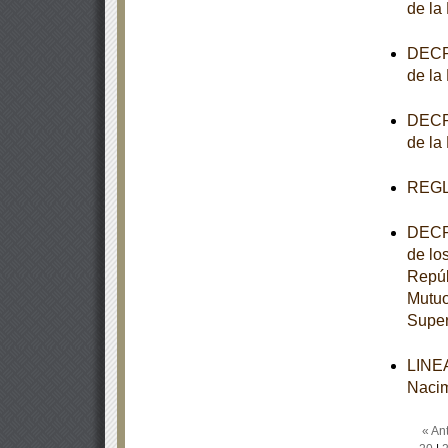
de la
DECRE
de la
DECRE
de la
REGL
DECRE
de lo
Repúb
Mutuo
Super
LINEA
Nacim
« Ant