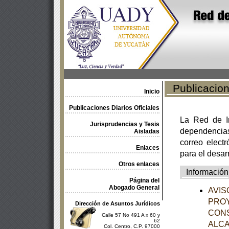
Publicacione
Inicio
Publicaciones Diarios Oficiales
La Red de In
Jurisprudencias y Tesis
dependencia
Aisladas
correo electr
Enlaces
para el desar
Otros enlaces
Información
Página del
Abogado General
AVISO
PROY
Dirección de Asuntos Jurídicos
CON
Calle 57 No 491 A x 60 y
62
ALCA
Col. Centro, C.P. 97000