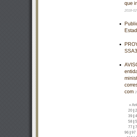
que i
2018-02
Publi
Esta
PROY
SSA3-
AVISO
entid
minist
corre
com
2
« Ant
20
|
39
|
58
|
77
|
96
|
97