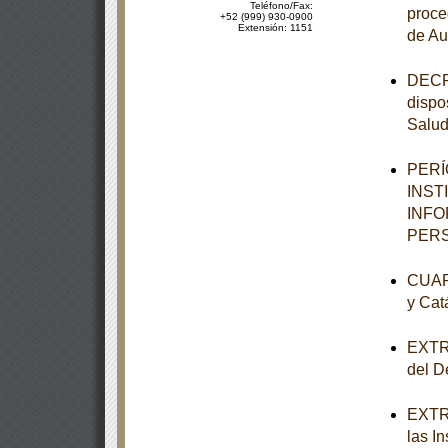
Teléfono/Fax:
proce
+52 (999) 930-0900
Extensión: 1151
de Au
DECRE
dispo
Salu
PERÍ
INST
INFO
PERS
CUART
y Cat
EXTRA
del De
EXTRA
las I