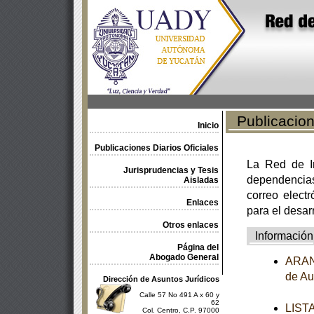
Publicacione
Inicio
Publicaciones Diarios Oficiales
La Red de In
Jurisprudencias y Tesis
dependencia
Aisladas
correo electr
Enlaces
para el desar
Otros enlaces
Información
Página del
Abogado General
ARANC
de Au
Dirección de Asuntos Jurídicos
Calle 57 No 491 A x 60 y
62
LISTA
Col. Centro, C.P. 97000