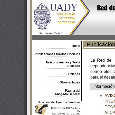
Publicacione
Inicio
Publicaciones Diarios Oficiales
La Red de In
Jurisprudencias y Tesis
dependencia
Aisladas
correo electr
Enlaces
para el desar
Otros enlaces
Información
Página del
Abogado General
AVISO
PROY
Dirección de Asuntos Jurídicos
CON
Calle 57 No 491 A x 60 y
62
ALCA
Col. Centro, C.P. 97000