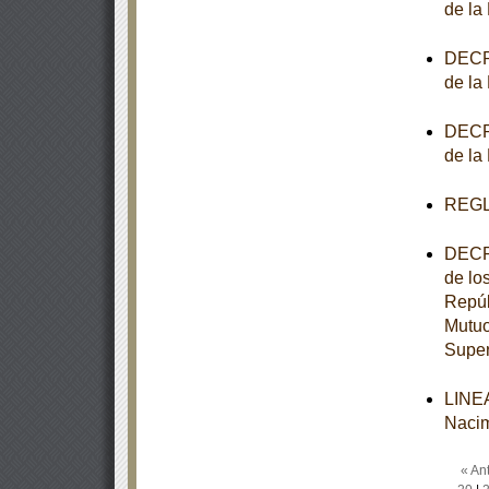
de la
DECRE
de la
DECRE
de la
REGL
DECRE
de lo
Repúb
Mutuo
Super
LINEA
Nacim
« Ant