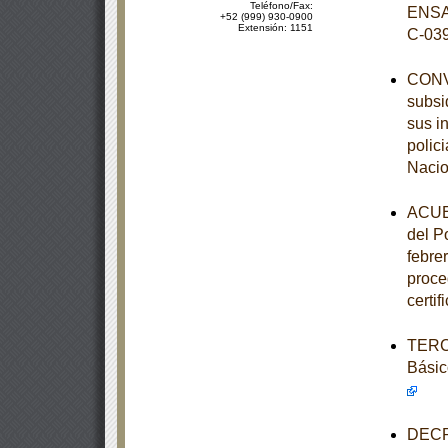
Teléfono/Fax:
ENSA
+52 (999) 930-0900
Extensión: 1151
C-03
CONVE
subsi
sus i
polic
Nacio
ACUER
del P
febre
proce
certi
TERCE
Básic
DECRE