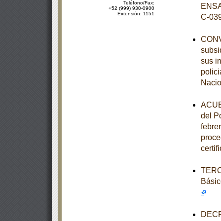
Teléfono/Fax:
ENSA
+52 (999) 930-0900
Extensión: 1151
C-03
CONVE
subsi
sus i
polic
Nacio
ACUER
del P
febre
proce
certi
TERCE
Básic
DECRE