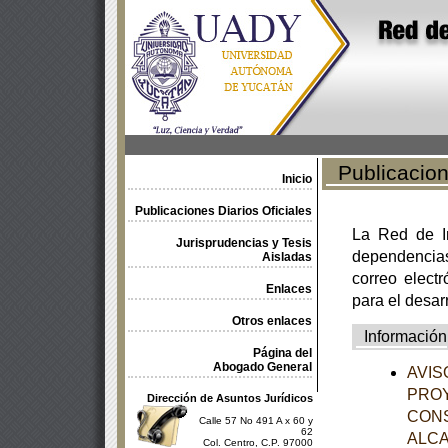
Publicacione
Inicio
Publicaciones Diarios Oficiales
La Red de In
Jurisprudencias y Tesis
dependencia
Aisladas
correo electr
Enlaces
para el desar
Otros enlaces
Información
Página del
Abogado General
AVISO
PROY
Dirección de Asuntos Jurídicos
CON
Calle 57 No 491 A x 60 y
62
ALCA
Col. Centro, C.P. 97000