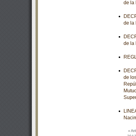
de la
DECRE
de la
DECRE
de la
REGL
DECRE
de lo
Repúb
Mutuo
Super
LINEA
Nacim
« Ant