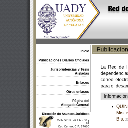
Publicacione
Inicio
Publicaciones Diarios Oficiales
La Red de In
Jurisprudencias y Tesis
dependencia
Aisladas
correo electr
Enlaces
para el desar
Otros enlaces
Información
Página del
Abogado General
QUINT
Misce
Dirección de Asuntos Jurídicos
Bis.
2
Calle 57 No 491 A x 60 y
62
Col. Centro, C.P. 97000