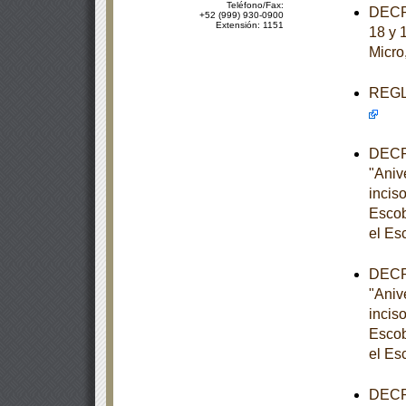
Teléfono/Fax:
DECRE
+52 (999) 930-0900
Extensión: 1151
18 y 
Micro
REGLA
DECRE
"Aniv
incis
Escob
el Es
DECRE
"Aniv
incis
Escob
el Es
DECRE