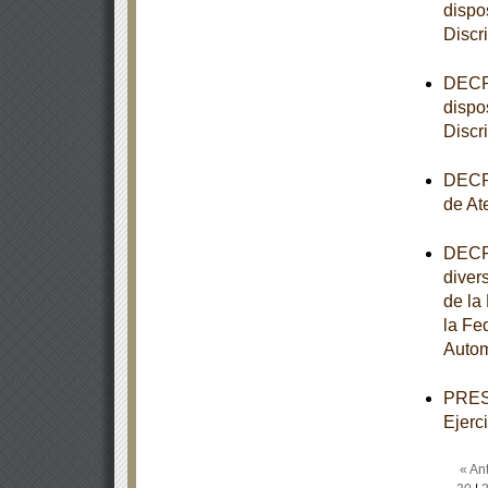
dispo
Discr
DECRE
dispo
Discr
DECRE
de At
DECRE
diver
de la
la Fe
Autom
PRESU
Ejerc
« Ant